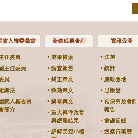
國家人權委員會
監察成果查詢
資訊公開
主任委員
成果檢索
法規
副主任委員
調查報告
統計
委員
糾正案文
廉政園地
組織法
彈劾案文
出版品
國家人權委員
糾舉案文
預決算及會計
會簡介
報告
重大案件改善
與處理結果
會議紀錄
紓解民怨小檔
巡察行事曆