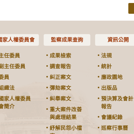
國家人權委員會
監察成果查詢
資訊公開
主任委員
成果檢索
法規
副主任委員
調查報告
統計
委員
糾正案文
廉政園地
組織法
彈劾案文
出版品
國家人權委員
糾舉案文
預決算及會計
會簡介
報告
重大案件改善
與處理結果
會議紀錄
紓解民怨小檔
巡察行事曆