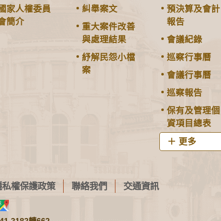
國家人權委員
糾舉案文
預決算及會計
會簡介
報告
重大案件改善
與處理結果
會議紀錄
紓解民怨小檔
巡察行事曆
案
會議行事曆
巡察報告
保有及管理個
資項目總表
更多
隱私權保護政策
聯絡我們
交通資訊