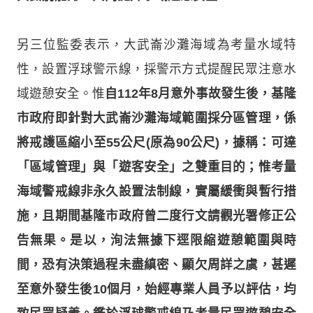
另三位監委表示，大武崙沙灘海域為考量水域特
性，設置浮球警示線，採警示方式提醒民眾注意水
域遊憩安全。惟
自112年8月意外事故發生後，基隆
市政府即針對大武崙沙灘海域範圍採分區管理，係
將戒護區縮小至55公尺(原為90公尺)，據稱：可達
「區域管理」與「遊客安全」之雙重目的；惟考量
海域警戒線非永久設置法制線，實屬緩衝與暫行措
施，且期間基隆市政府曾二度行文請觀光署修正公
告無果。是以，洵法無據下逕限縮遊憩範圍與時
間，恐有決策過程未盡縝密、顯欠周詳之虞，甚遲
至意外發生後10個月，始經專業人員予以評估，均