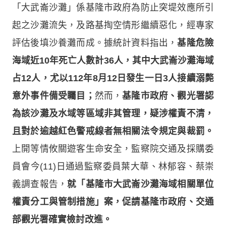
「大武崙沙灘」係基隆市政府為防止突堤效應所引
起之沙灘流失，及路基掏空情形繼續惡化，經專家
評估後填沙養灘而成。據統計資料指出，
基隆危險
海域近10年死亡人數計36人，其中大武崙沙灘海域
占12人，尤以112年8月12日發生一日3人接續溺斃
意外事件備受矚目；
然而，
基隆市政府、觀光署認
為該沙灘及水域等區域非其管理，疑涉權責不清，
且對於逾越紅色警戒線者無相關法令規定與裁罰。
上開等情攸關遊客生命安全，監察院交通及採購委
員會今(11)日通過監察委員葉大華、林郁容、蔡崇
義調查報告，
就「基隆市大武崙沙灘海域相關單位
權責分工與管制措施」案，促請基隆市政府、交通
部觀光署確實檢討改進。