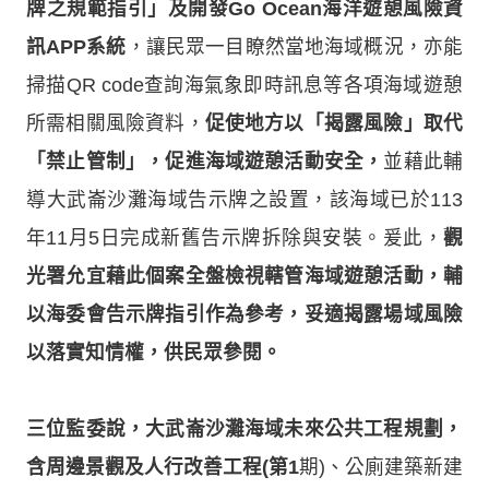
牌之規範指引」及開發Go Ocean海洋遊憩風險資
訊APP系統
，讓民眾一目瞭然當地海域概況，亦能
掃描QR code查詢海氣象即時訊息等各項海域遊憩
所需相關風險資料，
促使地方以「揭露風險」取代
「禁止管制」，促進海域遊憩活動安全，
並藉此輔
導大武崙沙灘海域告示牌之設置，該海域已於113
年11月5日完成新舊告示牌拆除與安裝。爰此，
觀
光署允宜藉此個案全盤檢視轄管海域遊憩活動，輔
以海委會告示牌指引作為參考，妥適揭露場域風險
以落實知情權，供民眾參閱。
三位監委說，大武崙沙灘海域未來公共工程規劃，
含周邊景觀及人行改善工程(第1
期)、公廁建築新建