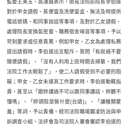
監委王美玉、高涌誠表示，懲戒法院前院長李伯道
對於甲女請假、蒸便當及洗便當盒、無法及時提供
電話號碼、和同事說話等事項，及對於乙女請假、
處理院長室換氣密窗、職務宿舍噪音等事項，予以
苛刻要求或任意責罵，例如甲女、乙女為處理私務
提出請假時，李伯道出言駁斥、質問「有說過不要
隨便請假」、「沒有人利用上班時間去掃墓，我們
法院工作太輕鬆了」，使二人請假受到不必要的阻
礙；甲女、乙女未達其工作要求時，李伯道動輒指
責，甚至以「跟妳講過不可以跟同事講話，妳聽不
懂嗎」、「妳頭殼是裝什麼(台語)」、「讓機關蒙
羞」等詞，予以責備。經司法院職場霸凌防治與申
訴調查小組、法評會及司法院人審會審認李伯道的