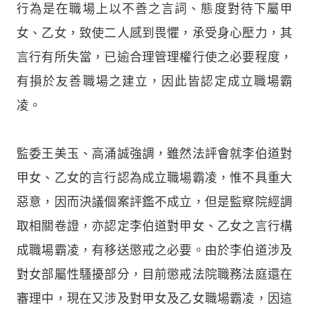
行為是在職場上以不善之言詞、態度對待下屬甲
女、乙女，致使二人感到畏懼，承受身心壓力，其
言行有所失當，已逾合理管理權行使之必要程度，
有損於友善職場之建立，因此皆認定成立職場霸
凌。
監委王美玉、高涌誠強調，雖然法評會就李伯道對
甲女、乙女的言行認為成立職場霸凌，惟不具重大
惡意，因而決議個案評鑑不成立，但是監察院經調
取相關卷證，亦認定李伯道對甲女、乙女之言行構
成職場霸凌，有移送懲戒之必要。由於李伯道涉及
對女部屬性騷擾部分，目前懲戒法院職務法庭還在
審理中，現在又涉及對甲女及乙女職場霸凌，因這