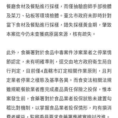
餐廳食材及餐點進行採樣，而僅抽驗廚師手部檢體
及菜刀、砧板等環境檢體。臺北市政府未即時針對
當下食材及餐點進行採樣，錯失採樣黃金期，肇致
本案迄今仍未查獲病原菌來源，核有疏失。
此外，食藥署對於食品中毒案件涉案業者之停業情
節認定，未有明確準則，逕交由地方政府衛生局自
行判定，目前僅4直轄市訂定相關作業原則，且判
定業者停業之樣態及基準各異。而食安法相關法規
雖規範餐飲業者應完成產品責任保險之投保，惟本
案發生前，食藥署對於食品業者投保狀態未建置勾
稽比對機制，以掌握食品業者投保情形，均有損消
費者權益，監察委員要求食藥署應確實檢討改進。