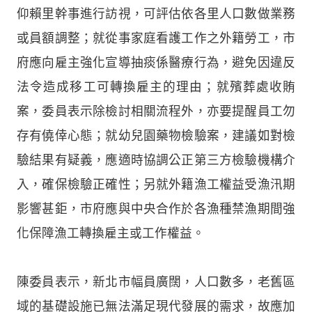
仰賴里幹事進行訪視，可評估依各里人口數做業務
或員額調整；就從事家庭看護工作之外籍勞工，市
府應向雇主強化宣導抽痰係醫療行為，避免因違反
法令造成移工可轉換雇主的理由；就殯葬處收賄
案，委員表示除檢討相關流程外，亦要提醒員工勿
存有僥倖心態；就幼兒園藥物檢驗案，建議如對檢
驗結果有疑義，應適時協調公正第三方檢驗機構介
入，確保檢驗正確性；另就外籍漁工權益受漁汛期
影響甚鉅，市府應與中央合作於各漁種禁漁期間強
化保障漁工轉換雇主或工作權益。
陳委員表示，新北市幅員廣闊，人口數多，老舊區
域的基礎設施已無法滿足現代發展的需求，故應加