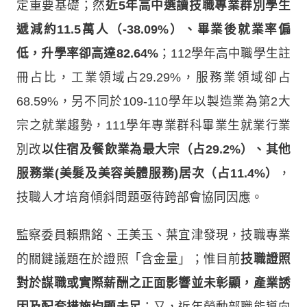
定重要基礎；然
近5年高中選讀技職專業群別學生
遞減約11.5萬人（-38.09%）、畢業後就業率偏
低，升學率卻高達82.64%
；112學年高中職學生註
冊占比，工業領域占29.29%，服務業領域卻占
68.59%，另不同於109-110學年以製造業為第2大
宗之就業趨勢，111學年專業群科畢業生就業行業
別改
以住宿及餐飲業為最大宗（占29.2%）、其他
服務業(美髮及美容美體服務)居次（占11.4%）
，
技職人才培育傾斜問題亟待跨部會協同因應。
監察委員賴鼎銘、王美玉、葉宜津發現，技職專業
的關鍵議題在於證照「含金量」；惟目前
技職證照
對於謀職或實際薪酬之正面影響並未彰顯，產業誘
因及配套措施均顯未足
；又，近年勞動部職能導向