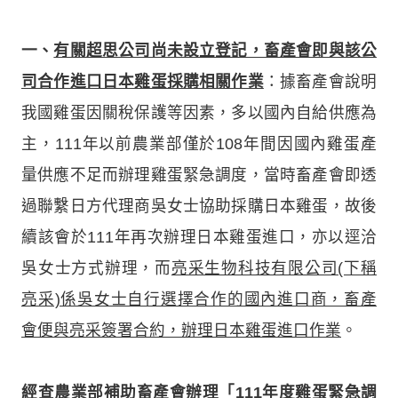
一、
有關超思公司尚未設立登記，畜產會即與該公
司合作進口日本雞蛋採購相關作業
：據畜產會說明
我國雞蛋因關稅保護等因素，多以國內自給供應為
主，111年以前農業部僅於108年間因國內雞蛋產
量供應不足而辦理雞蛋緊急調度，當時畜產會即透
過聯繫日方代理商吳女士協助採購日本雞蛋，故後
續該會於111年再次辦理日本雞蛋進口，亦以逕洽
吳女士方式辦理，而
亮采生物科技有限公司(下稱
亮采)係吳女士自行選擇合作的國內進口商，畜產
會便與亮采簽署合約，辦理日本雞蛋進口作業
。
經查農業部補助畜產會辦理「111年度雞蛋緊急調