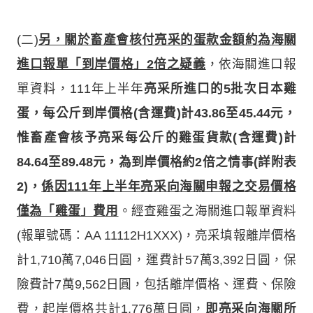
(二)
另，關於畜產會核付亮采的蛋款金額約為海關
進口報單「到岸價格」2倍之疑義
，依海關進口報
單資料，111年上半年
亮采所進口的5批次日本雞
蛋，每公斤到岸價格(含運費)計43.86至45.44元，
惟畜產會核予亮采每公斤的雞蛋貨款(含運費)計
84.64至89.48元，為到岸價格約2倍之情事(詳附表
2)，
係因111年上半年亮采向海關申報之交易價格
僅為「雞蛋」費用
。經查雞蛋之海關進口報單資料
(報單號碼：AA 11112H1XXX)，亮采填報離岸價格
計1,710萬7,046日圓，運費計57萬3,392日圓，保
險費計7萬9,562日圓，包括離岸價格、運費、保險
費，起岸價格共計1,776萬日圓，
即
亮采向海關所