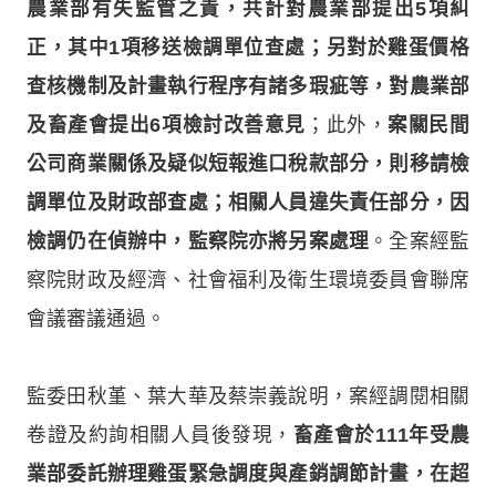
農業部有失監管之責，共計對農業部提出5項糾
正，其中1項移送檢調單位查處；另對於雞蛋價格
查核機制及計畫執行程序有諸多瑕疵等，對農業部
及畜產會提出6項檢討改善意見
；此外，
案關民間
公司商業關係及疑似短報進口稅款部分，則移請檢
調單位及財政部查處；相關人員違失責任部分，因
檢調仍在偵辦中，監察院亦將另案處理
。全案經監
察院財政及經濟、社會福利及衛生環境委員會聯席
會議審議通過。
監委田秋堇、葉大華及蔡崇義說明，案經調閱相關
卷證及約詢相關人員後發現，
畜產會於111年受農
業部委託辦理雞蛋緊急調度與產銷調節計畫，在超