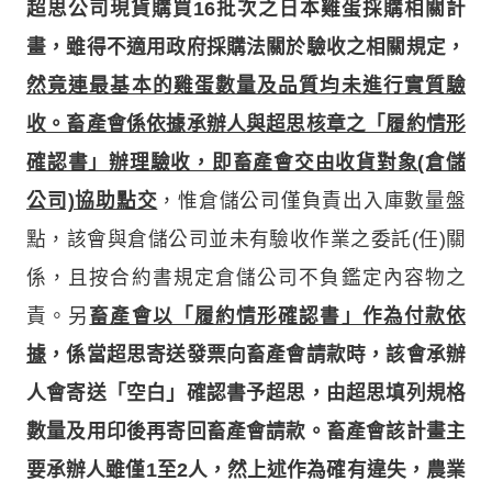
超思公司現貨購買16批次之日本雞蛋採購相關計
畫，雖得不適用政府採購法關於驗收之相關規定，
然竟連最基本的雞蛋數量及品質均未進行實質驗
收。畜產會係依據承辦人與超思核章之「履約情形
確認書」辦理驗收，即畜產會交由收貨對象(倉儲
公司)協助點交
，惟倉儲公司僅負責出入庫數量盤
點，該會與倉儲公司並未有驗收作業之委託(任)關
係，且按合約書規定倉儲公司不負鑑定內容物之
責。另
畜產會以「履約情形確認書」作為付款依
據
，係當超思寄送發票向畜產會請款時，該會承辦
人會寄送「空白」確認書予超思，由超思填列規格
數量及用印後再寄回畜產會請款。畜產會該計畫主
要承辦人雖僅1至2人，然上述作為確有違失，農業