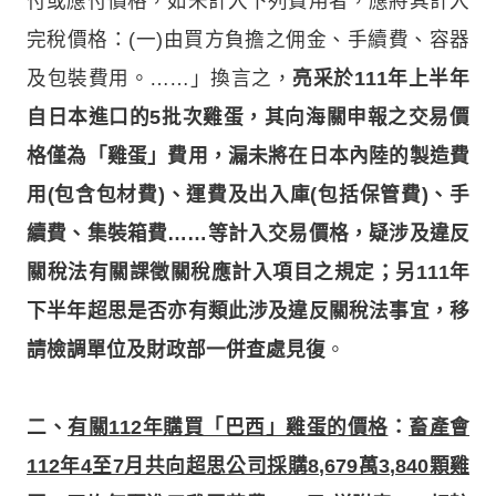
付或應付價格，如未計入下列費用者，應將其計入
完稅價格：(一)由買方負擔之佣金、手續費、容器
及包裝費用。……」換言之，
亮采於111年上半年
自日本進口的5批次雞蛋，其向海關申報之交易價
格僅為「雞蛋」費用，漏未將在日本內陸的製造費
用(包含包材費)、運費及出入庫(包括保管費)、手
續費、集裝箱費……等計入交易價格，疑涉及違反
關稅法有關課徵關稅應計入項目之規定；另111年
下半年超思是否亦有類此涉及違反關稅法事宜，移
請檢調單位及財政部一併查處見復
。
二、
有關112年購買「巴西」雞蛋的價格
：
畜產會
112年4至7月共向超思公司採購8,679萬3,840顆雞