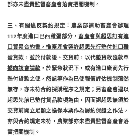
部亦未盡責監督畜產會落實把關機制
。
三、
有關違反契約規定
：農業部補助畜產會辦理
112年度進口巴西雞蛋部分，
畜產會與超思訂有進
口貿易合約書，惟畜產會容許超思先行墊付進口雞
蛋貨款，並於付款後、交貨前，以代墊貨款匯款單
據向該會請款
，於緊急狀況下，或有進口廠商先行
墊付貨款之便，
然該等作為已使報價評估機制蕩然
無存，亦未符合約採購程序之規定
；另畜產會逕以
超思先前已墊付貨品款項為由，因而認超思無須於
交貨前開立足額之擔保本票作為履約保證之作法，
亦與合約規定未符，農業部亦未盡責監督畜產會落
實把關機制。