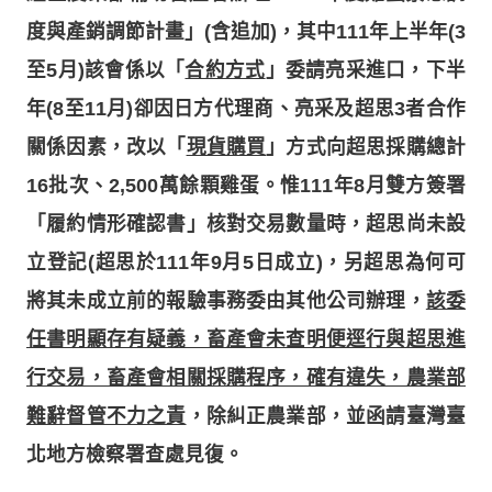
度與產銷調節計畫」(含追加)，其中111年上半年(3
至5月)該會係以「
合約方式
」委請亮采進口，下半
年(8至11月)卻因日方代理商、亮采及超思3者合作
關係因素，改以「
現貨購買
」方式向超思採購總計
16批次、2,500萬餘顆雞蛋。惟111年8月雙方簽署
「履約情形確認書」核對交易數量時，超思尚未設
立登記(超思於111年9月5日成立)，另超思為何可
將其未成立前的報驗事務委由其他公司辦理，
該委
任書明顯存有疑義，畜產會未查明便逕行與超思進
行交易，畜產會相關採購程序，確有違失，農業部
難辭督管不力之責
，除糾正農業部，並函請臺灣臺
北地方檢察署查處見復。