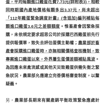
蛋，平均每顆進口雞蛋花費7.73元(詳附表3)，相較
同時期國內產地價格每顆多出3.37元，尚未超出
「112年雞蛋緊急調度計畫」(含追加)編列補貼每
顆進口雞蛋3.6元之差額額度
。惟畜產會因緊急採
購，未依規定要求超思公司於採購巴西雞蛋前先行
提供報價單，致失去評估蛋價主動權；
農業部於畜
產會採購進口雞蛋時，亦無相關價格查核機制，致
專案進口雞蛋以來，外界屢生蛋價差額補貼風波
。
為因應未來禽流感或其他天災致雞蛋供需失衡之緊
急狀況，農業部允應建立完善價格審查制度，以釐
疑義。
另，
農業部長期來有關產銷平衡政策緊急應處計