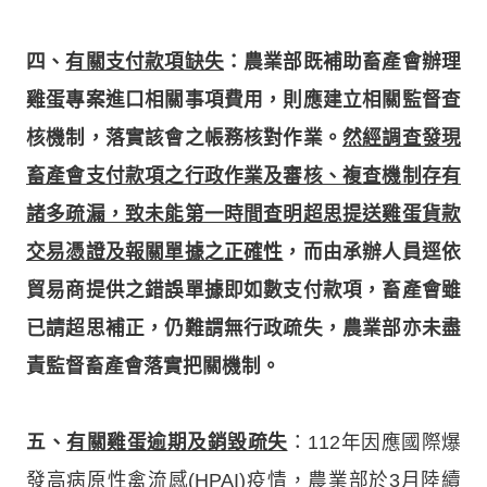
四、
有關支付款項缺失
：農業部既補助畜產會辦理
雞蛋專案進口相關事項費用，則應建立相關監督查
核機制，落實該會之帳務核對作業。
然經調查發現
畜產會支付款項之行政作業及審核、複查機制存有
諸多疏漏，致未能第一時間查明超思提送雞蛋貨款
交易憑證及報關單據之正確性
，而由承辦人員逕依
貿易商提供之錯誤單據即如數支付款項，畜產會雖
已請超思補正，仍難謂無行政疏失，農業部亦未盡
責監督畜產會落實把關機制。
五、
有關雞蛋逾期及銷毀疏失
：112年因應國際爆
發高病原性禽流感(HPAI)疫情，農業部於3月陸續