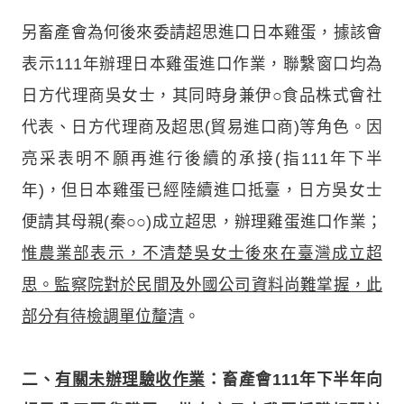
另畜產會為何後來委請超思進口日本雞蛋，據該會
表示111年辦理日本雞蛋進口作業，聯繫窗口均為
日方代理商吳女士，其同時身兼伊○食品株式會社
代表、日方代理商及超思(貿易進口商)等角色。因
亮采表明不願再進行後續的承接(指111年下半
年)，但日本雞蛋已經陸續進口抵臺，日方吳女士
便請其母親(秦○○)成立超思，辦理雞蛋進口作業；
惟農業部表示，不清楚吳女士後來在臺灣成立超
思。監察院對於民間及外國公司資料尚難掌握，此
部分有待檢調單位釐清
。
二、
有關未辦理驗收作業
：畜產會111年下半年向