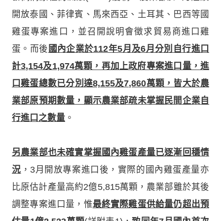
開放泰國、菲律賓、馬來西亞、土耳其、巴西等國
雞蛋專案進口，並召開說明會徵求貿易商進口雞
蛋。而後
國內企業於112年5月及6月分別自行進口
計3,154及1,974萬顆，再加上政府專案進口量，進
口雞蛋總數已分別達8,155及7,860萬顆，皆大於農
業部原預期數量，顯示農業部疏未掌握民間企業自
行進口之數量
。
另農業部也未確實掌握國內雞蛋產量已逐漸回穩情
況
，3月開放專案進口後，實際的國內雞蛋產量亦
比原估計產量高約2億5,815萬顆，農業部雖於其後
調整專案進口量，惟
最終實際雞蛋供給量仍超出預