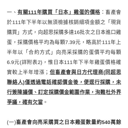
一、
有關111年購買「日本」雞蛋的價格
：畜產會
於111年下半年以無須檢據核銷細項金額之「現貨
購買」方式，向超思採購多達16批次之日本進口雞
蛋，採購價格平均為每顆7.39元，略高於111年上
半年以「合約方式」向亮采採購的蛋價平均每顆
6.9元(詳附表2)，惟日本111年下半年雞蛋價格確
實較上半年增漲；
但畜產會與日方代理商(同超思
聯絡人)僅透過電話確認價金後，便逕行採購，未
行簽陳議價、訂定採購價金範圍作業，洵難杜外界
爭議，確有欠當
。
(一)
畜產會向亮采購買之日本雞蛋數量約540萬餘