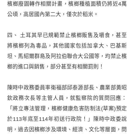
檳榔廢園轉作相關計畫，檳榔種植面積仍將近4萬
公頃，高居國內第二大，僅次於稻米。
四、 土耳其早已規範禁止檳榔販售及嚼食，甚至
將檳榔列為毒品，其他國家包括加拿大、巴基斯
坦、馬紹爾群島及阿拉伯聯合大公國等，均禁止檳
榔的進口與銷售，部分甚至有相關罰則！
陳時中政務委員率衛福部邱泰源部長、農業部黃昭
欽政務次長等主管人員，就監察院的質問回應：
「將立專法管理，檳榔健康危害防制法(草案)預定
於113年底至114年初送行政院！」陳時中政委說
明，過去因檳榔涉及環境、經濟、文化等層面，問