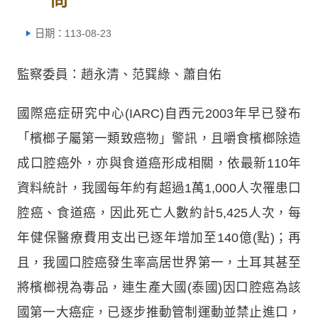
日期：113-08-23
監察委員：趙永清、范巽綠、蕭自佑
國際癌症研究中心(IARC)自西元2003年早已發布
「檳榔子屬第一類致癌物」警訊，且嚼食檳榔除造
成口腔癌外，亦與食道癌形成相關，依最新110年
資料統計，我國每年約有超過1萬1,000人次罹患口
腔癌、食道癌，因此死亡人數約計5,425人次，每
年健保醫療費用支出已逐年增加至140億(點)；再
且，我國口腔癌發生率高居世界第一，土耳其甚至
將檳榔視為毒品，連生產大國(泰國)因口腔癌為該
國第一大癌症，已逐步推動管制運動並禁止進口，