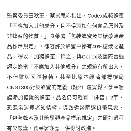
監察委員田秋堇、蔡崇義亦指出，Codex規範蜂蜜
「不應加入其他成分，且不得添加任何食品原料及
非蜂蜜的物質。」食藥署「包裝蜂蜜及其糖漿類產
品標示規定」，卻容許於蜂蜜中摻有40%糖漿之產
品，得以「加糖蜂蜜」稱之，與Codex及國際普遍
認定蜂蜜「不應加入其他成分」之規範有所出入，
不但難與國際接軌，甚至比原本經濟部標檢局
CNS1305對於蜂蜜的定義（註2）還寬鬆。食藥署
讓添加糖漿的蜂蜜，品名仍可載有「蜂蜜」2字，
恐混淆消費者知情權，導致劣幣驅逐良幣現象，
「包裝蜂蜜及其糖漿類產品標示規定」之研訂過程
有欠嚴謹，食藥署亦應一併檢討改進。