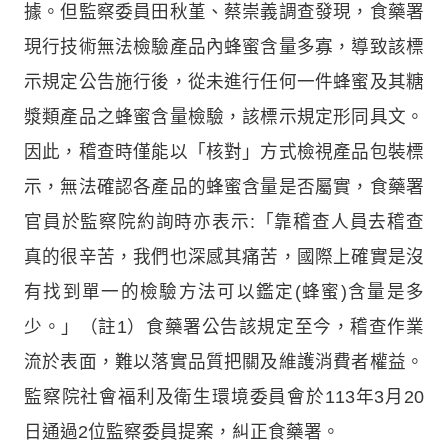
據。但監察委員田秋堇、蔡崇義調查發現，食藥署
現行技術無法檢驗產品內蜂蜜含量多寡，導致該標
示規定公告施行後，從未進行任何一件蜂蜜及其糖
漿類產品之蜂蜜含量檢驗，該標示規定形同具文。
因此，稽查時僅能以「核對」方式檢視產品包裝標
示，無法確認各產品的蜂蜜含量是否屬實，食藥署
官員於監察院約詢時亦表示:「靠稽查人員去稽查
真的很辛苦，我們也深感其痛苦，國際上確實是沒
有找到單一的檢驗方法可以鑑定(蜂蜜)含量是多
少。」（註1）食藥署公告該規定至今，稽查作業
流於表面，難以落實品質把關及維護消費者權益。
監察院社會福利及衛生環境委員會於113年3月20
日通過2位監察委員提案，糾正食藥署。