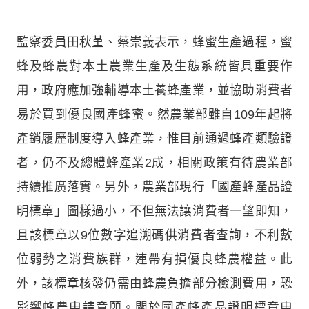
監察委員田秋堇、蔡崇義表示，蜂蜜生產過程，蜜
蜂及蜂農對本土農業生產及生態系統皆具重要作
用，政府應加強輔導本土養蜂產業，並協助消費者
易於買到優良國產蜂蜜。然農業部雖自109年起將
產銷履歷制度導入蜂產業，惟目前通過蜂產類驗證
者，仍不及總體蜂產業2成，相關政策有待農業部
持續推廣落實。另外，農業部現行「國產蜂產品證
明標章」圖樣過小，不但無法讓消費者一望即知，
且該標章以9位數字追溯碼供消費者查詢，不利數
位弱勢之消費族群，連帶有損優良蜂農權益。此
外，該標章核發仍需由蜂農負擔部分檢測費用，恐
影響蜂農申請意願。關於國產蜂產品證明標章申