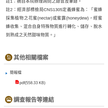
註1：摘自本院辦理詢問之錄音及筆錄。
註2：經濟部標檢局CNS1305定義蜂蜜為：「蜜蜂
採集植物之花蜜(nectar)或蜜露(honeydew)，經蜜
蜂收集、混合自身特殊物質進行轉化、儲存、脫水
到熟成之天然甜味物質。」
其他相關檔案
簡報檔
pdf(558.33 KB)
調查報告等連結