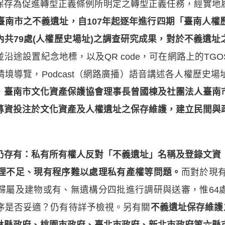
保存為促進轉型正義條例所明定之轉型正義任務，經實地
臺南市之不義遺址，自107年起逐年進行四期「臺南人權
共79處(人權歷史場址)之調查研究成果，對於不義遺址
沿途設置紀念地標，以及QR code，可在網路上的TG
境導覽，Podcast（網路廣播）語音講述各人權歷史
，
臺南市文化資產保護協會理事長曾國棟及社團法人臺南
募資投注於文化資產及人權遺址之保存維護，建立民間與
仍存有：私有所有權人反對「不義遺址」名稱及登錄文資
理不足、現有程序難以處理私有產權等問題。
而對於現有
歸屬及建物或有、無遺構分四批進行調研與送審，惟64
序是否妥適？仍有待詳予檢視。另有關
不義遺址保存維護
林縣政府、桃園市政府、臺北市政府、新北市政府等六縣