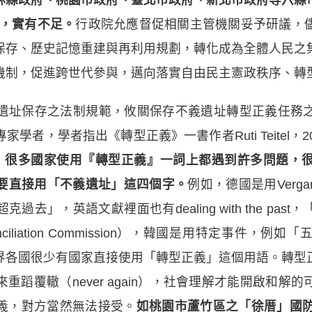
間，實有不足。
行政院允應督促相關主管機關妥予研議，
保存、歷史記憶重建與再利用規劃，轉化成為全體人民之
機制，促進跨世代參與，邁向落實自由民主憲政秩序、轉
遺址保存之法制規範，攸關保存不義遺址轉型正義任務
學者，學者指出《轉型正義》一書作者Ruti Teitel，
，
很多國家使用『轉型正義』一詞上都遇到許多問題，
要直接用「不義遺址」這四個字。
例如，德國是用Vergange
去」，英語文獻裡面也有dealing with the pa
econciliation Commission），韓國是用特定事件
界各國很少有國家直接使用「轉型正義」這個用語。轉型
重蹈覆轍（never again），社會理解才能開啟和解
義，對方當然無法接受。
如桃園市蘆竹區之「徐厝」國防