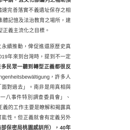
儘速完善落實不義遺址保存之相
集體記憶及法治教育之場所，建
型正義主流化之目標。
之永續推動，俾促進還原歷史真
2019年來到台灣時，提到不一定
很多民眾一聽到轉型正義都很反
nheitsbewältigung，許多人
st，「面對過去」。南非是用真相與
，例如「五一八事件特別調查委員會」、
正義的工作主要是瞭解和揭露真
的可能性。但正義就會有定義另外
部保密局桃園感訓所），40年