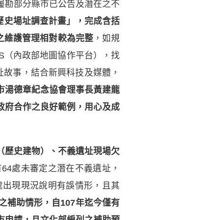
履勘部分縣市已公告及潛在之不
歷史場址調查計畫」，完成含括
之維護管理相對較為完整
，如規
OS（內政部地圖協作平台），找
場址故事，結合新興科技及媒體，
市湯德章紀念協會理事長黃建龍
政府合作之良好範例，用心及成
（歷史建物）、不義遺址現場欠
64處未審定之潛在不義遺址，
處出現現況說明有誤情形，且其
之補助情形，自107年迄今僅有
市申請，且文化部編列之補助預