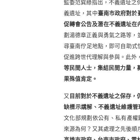
監委范巽綠指出，不義遺址之
義遺址，其中
臺南市政府對於
促轉會公告及潛在不義遺址在內
劃湯德章正義與勇氣之路等，並
尋臺南佇足地點，即可自助式情
促進跨世代理解與參與。此外
等民間人士，集結民間力量，
果殊值肯定。
又
目前對於不義遺址之保存，
缺標示講解、不義遺址維護管
文化部規劃依公有、私有產權
來源為何？又其處理之先後順
高雄市政府、台南市政府、雲