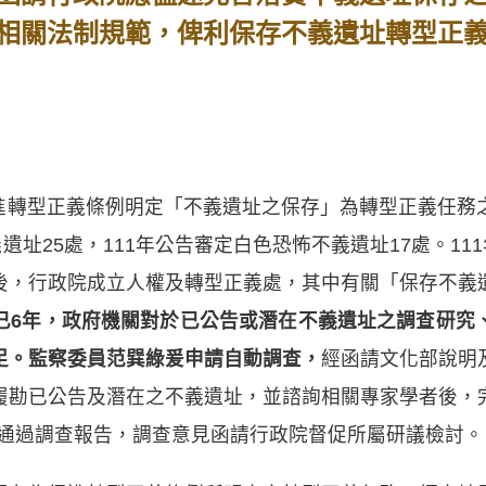
相關法制規範，俾利保存不義遺址轉型正
之促進轉型正義條例明定「不義遺址之保存」為轉型正義任
遺址25處，111年公告審定白色恐怖不義遺址17處。11
後，行政院成立人權及轉型正義處，其中有關「保存不義
已6年，政府機關對於已公告或潛在不義遺址之調查研究
足。監察委員范巽綠爰申請自動調查，
經函請文化部說明
履勘已公告及潛在之不義遺址，並諮詢相關專家學者後，
審查通過調查報告，調查意見函請行政院督促所屬研議檢討。