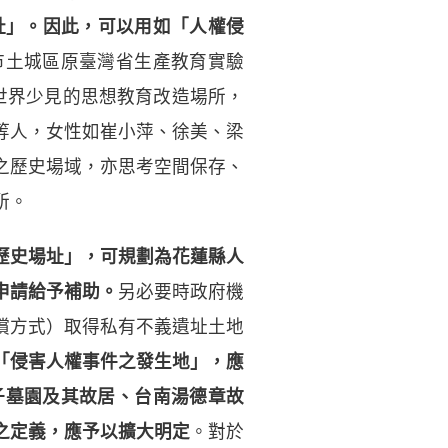
址」。因此，可以用如「人權侵
市土城區原臺灣省生產教育實驗
世界少見的思想教育改造場所，
等人，女性如崔小萍、徐美、梁
之歷史場域，亦思考空間保存、
所。
歷史場址」，可規劃為花蓮縣人
申請給予補助。
另必要時政府機
償方式）取得私有不義遺址土地
「侵害人權事件之發生地」，應
子墓園及其故居、台南湯德章故
之定義，應予以擴大明定
。對於