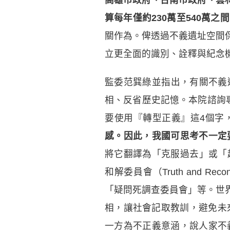
算每年僅約230萬至540萬之
關作為。俾透過不義遺址空間
立更全面的識別、詮釋與紀念
監委范巽綠並指出，有關不義
相、反省歷史記憶。本院諮詢專家
要使用『轉型正義』這4個字
感。因此，我國可思考不一定
將它翻譯為「克服過去」或「超克過
和解委員會（Truth and R
「疑問死調查委員會」等。世
相，讓社會記取教訓，避免未來
一方為不正義意涵，說人家不