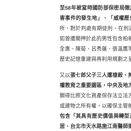
至58年被當時國防部保密局
害事件的發生地」、「威權歷
所，對於判處有期徒刑、在刑
如曾遭關押於此的男性包含柏
全惠、陳菊、呂秀蓮、張溫鷹
歷史記憶重建與再利用規劃之
又以
張七郎父子三人遭槍殺、
權教育之重要園區，中央及地
關得比照文化資產保存法立法
或建物之所有權，以確保主管
包含「其具有歷史價值與轉型
居、台北市天水路施江南醫師