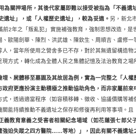
徵用為關押場所，其後代家屬即難以接受被指為「不義遺
史遺址」，或「人權歷史遺址」，較為妥適。
另，新北
滿前2年之「叛亂犯」實施補強教育，強制思想改造，是
楊、歐陽劍華、陳烈、洪武雄、陳欽生、周順吉、盧修一
等人，當年所使用之營舍多已不存，對於其無遺留構造物
呈現方式，轉化成為全體人民之集體記憶及法治教育之場
掩埋、屍體移至墓園及其故居為例，實為一完整之「人權
方政府更應扮演主動積極之推動協助角色，而非家屬前來
方式，透過適當程序（如容積移轉、徵收、協議價購等補
機關能持續推動不義遺址之保存和修復再利用等事項。且
正義教育意義之受害者相關紀念場域（如花蓮張七郎父
遭強迫失蹤之四方醫院……等地）」，因此有關不義遺址