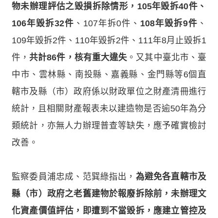
物未辦理評估之毀損拆除情形，105年毀拆40件、
106年毀拆32件
、107年拆0件、
108年毀拆9件
、
109年毀拆2件、110年毀拆2件、111年8月止毀拆1
件，
共計86件，核有重大違失
。又其中臺北市、臺
中市、雲林縣、南投縣、嘉義縣、金門縣等6個直
轄市及縣（市）政府係以財政單位之財產清冊進行
統計，且相關財產報表未以建造物是否逾50年為分
類統計，亦無人力辦理普查等缺失，應予確實檢討
改善。
監察委員浦忠成、范巽綠指出，
為避免各直轄市及
縣（市）政府之老舊建物於報廢拆除前，未辦理文
化資產價值評估，即遭到不當毀拆，應建立管控及