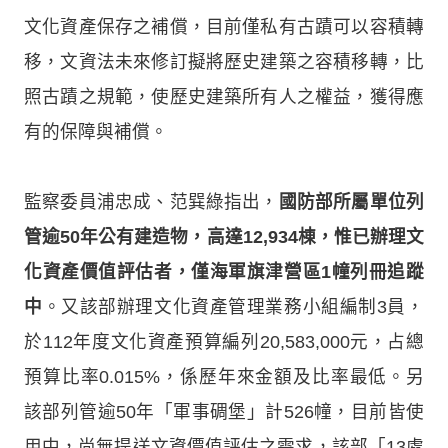
文化資產保存之補償，目前僅私有古蹟可以容積轉
移，文資法未來修訂擬將歷史建築之容積移轉，比
照古蹟之規範，使歷史建築所有人之權益，獲得應
有的保障與補償。
監察委員浦忠成、范巽綠指出，
國防部所屬單位列
管逾50年公有建造物，高達12,934棟，惟已辦理文
化資產價值評估者，僅海軍旗津營區1幢列冊追蹤
中
。又該部辦理文化資產管理業務小組編制3員，
於112年度文化資產預算編列20,583,000元，占總
預算比率0.015%，係歷年來金額及比率最低。另
該部列管逾50年「軍事碉堡」計526幢，目前皆使
用中，尚無提送文資價值評估之需求，該部「13處