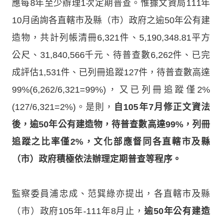
應每8年至少辦理1次定期普查。惟據文資局111年
10月函詢各直轄市及縣（市）政府之逾50年公有建
造物，共計列帳清冊6,321件、5,190,348.81平方
公尺、31,840,566千元、待普查數6,262件、已完
成評估1,531件、已列冊追蹤127件，待普查數高達
99%(6,262/6,321=99%)，又已列冊追蹤僅2%
(127/6,321=2%)。是則，
自105年7月修正文資法
後，逾50年公有建造物，待普查數高達99%，列冊
追蹤之比率僅2%，文化部應督同各直轄市及縣
（市）政府積極依法辦理定期普查等程序。
監察委員浦忠成、范巽綠亦提出，各直轄市及縣
（市）政府105年-111年8月止，
逾50年公有建造