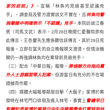
家的叔叔」》
，宣稱「林奐均見過甚至認識兇
手」，調查局及警方證實該文不實在，且
林奐均警
詢筆錄中明確表示「不認識」兇手
。本院訪談江春
男（司馬文武）表示，2月28日晚間仁愛醫院即有
此傳言，王杏慶先生應係聽信該傳言，其於29日見
報後，立即在當天的自立晚報撰文澄清。但情治機
關仍一再強調林奐均在案發前見過兇手。
（三）配合「中華日報」報導，
將偵辦方向指向黨
外人士游錫堃等人犯案
，但游當日有充分的不在場
證據而作罷。
（四）媒體大幅報導鄰居目擊「大鬍子」家博於案
發時在林宅門口徘徊及進入林宅，事實上
警總早已
監聽知悉家博於案發日中午自國際學舍打電話到林