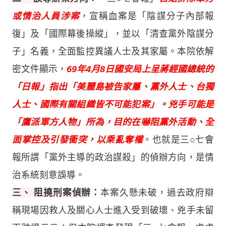
或情治人員涉案
，宣稱血案是「陰謀分子內部報
復」及「國際幕後操縱」，並以「清查黨外陰謀分
子」名義，全面監控異議人士及其家屬。本院依解
密文件顯示，
69年4月8日國安局上呈蔣經國總統的
「日報」指出「美麗島被告家屬、黨外人士、台獨
人士、國際有關組織皆不可能犯案」。兇手可能是
「鷹派軍方人物」所為，目的在嚇阻黨外活動、全
面掌控及引發衝突，以乘亂奪權
。也就是三○七會
報所謂「黨外主導的政治謀殺」的偵辦方向，是情
治系統刻意誤導。
三、 阻撓刑案偵辦
：
本案久懸未破，過去政府辯
稱現場因救人及關心人士進入受到破壞、兇手未留