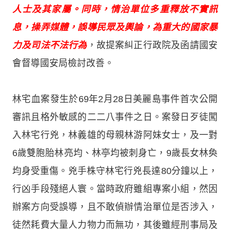
人士及其家屬。同時，情治單位多重釋放不實訊
息，操弄媒體，誤導民眾及輿論，為重大的國家暴
力及司法不法行為
，故提案糾正行政院及函請國安
會督導國安局檢討改善。
林宅血案發生於69年2月28日美麗島事件首次公開
審訊且格外敏感的二二八事件之日。案發日歹徒闖
入林宅行兇，林義雄的母親林游阿妹女士，及一對
6歲雙胞胎林亮均、林亭均被刺身亡，9歲長女林奐
均身受重傷。兇手株守林宅行兇長達80分鐘以上，
行凶手段殘絕人寰。當時政府雖組專案小組，然因
辦案方向受誤導，且不敢偵辦情治單位是否涉入，
徒然耗費大量人力物力而無功，其後雖經刑事局及