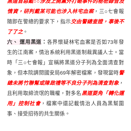
黑道首惡戴○○涉及上開黨外打砸事件的秘密錄音及
情資，研判戴某可能也涉入林宅血案
，三○七會報
隨即在警總的要求下，指示
交由警總查證，事後不
了了之
。
六、 運用黑道
：
各界懷疑林宅血案是否如73年發
生的江南案，情治系統利用黑道制裁異議人士。當
時「三○七會報」宣稱將黑道分子列為全面清查對
象，但本院調閱國安局69年解密檔案，發現當時
警
總未將竹聯幫或陳啟禮等不良分子列為清查對象
，
且利用取締流氓的職權，對多名
黑道要角「轉化運
用」控制社會
，檔案中還記載情治人員為黑幫圍
事、接受招待的共生關係。