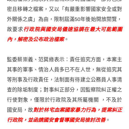
密且移轉之檔案，又以「有嚴重影響國家安全或對
外關係之虞」為由，限制屆滿50年後始開放閱覽，
故要求
行政院與國安局儘速協調在最大可能範圍
內，解密及公布政治檔案
。
監委蔡崇義、范巽綠表示：責任追究方面，本案主
其事的軍事、情治人員多已不在人世，無從追究其
等刑事及行政責任，法制面有待建立公務員人事清
查的除垢制度；對事糾正部分，因監察院糾正權之
行使對象，僅限於行政院及其所屬機關 ，不及於
國安局，故
對於林宅血案國家暴力行為，提案糾正
行政院，並函請國安會督導國安局檢討改善
。