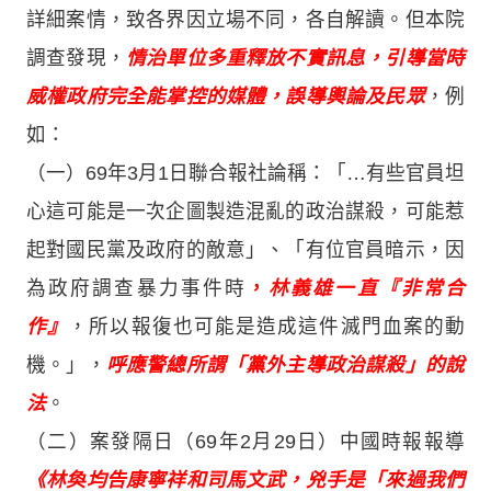
詳細案情，致各界因立場不同，各自解讀。但本院
調查發現，
情治單位多重釋放不實訊息，引導當時
威權政府完全能掌控的媒體，誤導輿論及民眾
，例
如：
（一）69年3月1日聯合報社論稱：「…有些官員坦
心這可能是一次企圖製造混亂的政治謀殺，可能惹
起對國民黨及政府的敵意」、「有位官員暗示，因
為政府調查暴力事件時
，
林義雄一直『非常合
作』
，所以報復也可能是造成這件滅門血案的動
機。」，
呼應警總所謂「黨外主導政治謀殺」的說
法
。
（二）案發隔日（69年2月29日）中國時報報導
《林奐均告康寧祥和司馬文武，兇手是「來過我們