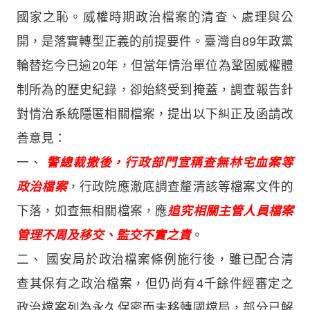
國家之恥。威權時期政治檔案的清查、處理與公
開，是落實轉型正義的前提要件。臺灣自89年政黨
輪替迄今已逾20年，但當年情治單位為鞏固威權體
制所為的歷史紀錄，卻始終受到掩蓋，調查報告針
對情治系統隱匿相關檔案，提出以下糾正及函請改
善意見：
一、
警總裁撤後，行政部門宣稱查無林宅血案等
政治檔案
，行政院應澈底調查釐清該等檔案文件的
下落，如查無相關檔案，應
追究相關主管人員檔案
管理不周及移交、監交不實之責
。
二、 國安局於政治檔案條例施行後，雖已配合清
查其保有之政治檔案，但仍尚有4千餘件經審定之
政治檔案列為永久保密而未移轉國檔局，部分已解