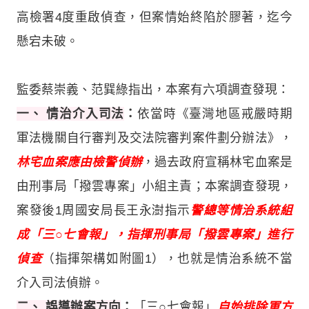
高檢署4度重啟偵查，但案情始終陷於膠著，迄今
懸宕未破。
監委蔡崇義、范巽綠指出，本案有六項調查發現：
一、 情治介入司法
：
依當時《臺灣地區戒嚴時期
軍法機關自行審判及交法院審判案件劃分辦法》，
林宅血案應由檢警偵辦
，過去政府宣稱林宅血案是
由刑事局「撥雲專案」小組主責；本案調查發現，
案發後1周國安局長王永澍指示
警總等情治系統組
成「三○七會報」，指揮刑事局「撥雲專案」進行
偵查
（指揮架構如附圖1），也就是情治系統不當
介入司法偵辦。
二、 誤導辦案方向
：
「三○七會報」
自始排除軍方