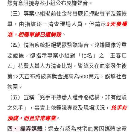
然有意阻撓專案小組公布兇嫌聲音。
（三）專案小組擬前往金琴餐廳扣押點餐單及簽帳
單，由指紋逐一清查現場人員，但請示
3天後獲
准，相關單據已遭銷毀
。
（四）情治系統拒絕揭露監聽錄音、兇嫌圖像等重
要證據，卻指示專案小組對「化名」之「王春ㄈ
ㄥ」花費大量人力清查比對，警總又在血案發生後
第12天宣布將破案獎金提高為500萬元，誤導社會
氛圍。
（五）宣稱「兇手不熟悉人體骨骼結構，非有經驗
之兇手」，事實上依鑑識專家及現場狀況，
兇手有
預謀，而且非常專業
。
四、 操弄媒體
：
過去有認為林宅血案因媒體披露