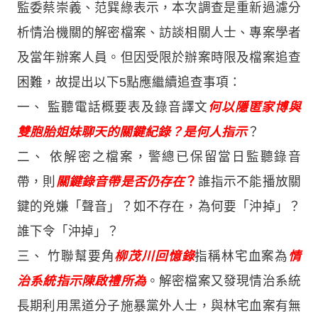
監委蔡崇義、范巽綠表示，本次調查是重新過濾分
析情治機關的解密檔案、訪談相關人士、專案學者
及當年辦案人員。但因受限於辦案時限及檔案追查
困難，故提出以下5點應繼續追查事項：
一、 監聽電話概要表及錄音譯文
何以隱匿家博與
雙胞胎姐妹聊天的關鍵紀錄？是何人指示
？
二、 依解密之檔案，警總已保留當日監聽錄音
帶，則
關鍵錄音帶是否仍存在
？
誰指示不能播放關
鍵的兇嫌「聲音」？如不存在，為何要「沖掉」？
誰下令「沖掉」？
三、 竹聯幫要角
柳茂川回憶錄
指稱林宅血案為
情
治系統指示陳啟禮所為
。解密檔案又發現情治系統
長期利用黑道分子施暴黨外人士，與林宅血案有無