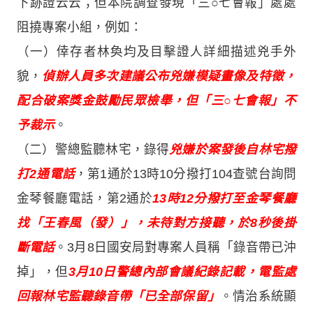
下跡證云云；但本院調查發現「三○七會報」處處
阻撓專案小組，例如：
（一）倖存者林奐均及目擊證人詳細描述兇手外
貌，
偵辦人員多次建議公布兇嫌模疑畫像及特徵，
配合破案獎金鼓勵民眾檢舉，但「三○七會報」不
予裁示
。
（二）警總監聽林宅，錄得
兇嫌於案發後自林宅撥
打2通電話
，第1通於13時10分撥打104查號台詢問
金琴餐廳電話，第2通於
13時12分撥打至金琴餐廳
找「王春風（發）」，未待對方接聽，於8秒後掛
斷電話
。3月8日國安局對專案人員稱「錄音帶已沖
掉」，但
3月10日警總內部會議紀錄記載，電監處
回報林宅監聽錄音帶「已全部保留」
。情治系統顯