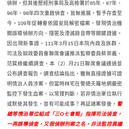
偵辦，但其後歷經刑事局及高檢署於85年、87年、
96年、98年四次重啟偵查，皆無進展，暫予存查至
今。109年促轉會依國安局解密檔案，發現情治機
關誤導偵辦方向、隱匿及湮滅錄音帶等關鍵證據。
因出現新事證，111年3月15日本院內政及族群、
司法及獄政委員會聯席會議推派監察委員蔡崇義、
范巽綠繼續調查，本（2）月21日聯席會議通過並
公布調查報告。調查結論指出，雖無直接證據可證
明情治人員涉案，但當時林宅在警總天羅地網嚴密
監控下發生血案，以常理判斷，若非情治單位執行
或默使其發生，豈有可能成事？再証諸案發後，
警
總等情治單位組成「三O七會報」指揮司法偵查，
一再誤導偵查，又假偵辦刑案之名，非法監控異議