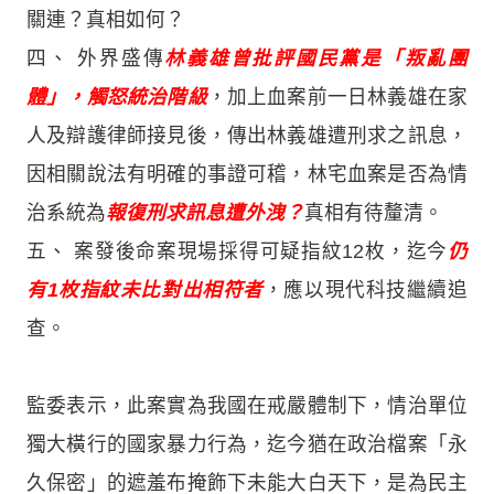
關連？真相如何？
四、 外界盛傳
林義雄曾批評國民黨是「叛亂團
體」，觸怒統治階級
，加上血案前一日林義雄在家
人及辯護律師接見後，傳出林義雄遭刑求之訊息，
因相關說法有明確的事證可稽，林宅血案是否為情
治系統為
報復刑求訊息遭外洩？
真相有待釐清。
五、 案發後命案現場採得可疑指紋12枚，迄今
仍
有1枚指紋未比對出相符者
，應以現代科技繼續追
查。
監委表示，此案實為我國在戒嚴體制下，情治單位
獨大橫行的國家暴力行為，迄今猶在政治檔案「永
久保密」的遮羞布掩飾下未能大白天下，是為民主