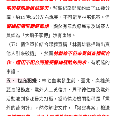
宅與雙胞胎姐妹聊天
，監聽紀錄記載約談了10幾分
鐘，約11時55分左右說完，不可能至林宅犯案。但
警總卻隱匿關鍵電話
，顯然有意誤導民眾及辦案人
員認為「大鬍子家博」涉有重嫌。
（五）情治單位結合媒體宣稱「林義雄羈押時出賣
他人引來殺機」，然而
林義雄不但未與偵查機關合
作，還因不配合而遭受警總殘酷的刑求
，有明確的
事證。
五、 包庇犯嫌
：
林宅血案發生前，臺北、高雄美
麗島服務處、黨外人士黃信介、周平德住處及黨外
活動遭到多起暴力打砸，當時情治機關指稱是「黨
外的苦肉計」。然依解密文件，「撥雲專案」檢送