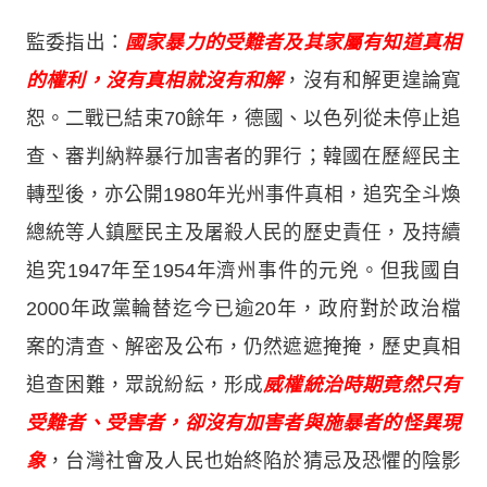
監委指出：
國家暴力的受難者及其家屬有知道真相
的權利，沒有真相就沒有和解
，沒有和解更遑論寬
恕。二戰已結束70餘年，德國、以色列從未停止追
查、審判納粹暴行加害者的罪行；韓國在歷經民主
轉型後，亦公開1980年光州事件真相，追究全斗煥
總統等人鎮壓民主及屠殺人民的歷史責任，及持續
追究1947年至1954年濟州事件的元兇。但我國自
2000年政黨輪替迄今已逾20年，政府對於政治檔
案的清查、解密及公布，仍然遮遮掩掩，歷史真相
追查困難，眾說紛紜，形成
威權統治時期竟然只有
受難者、受害者，卻沒有加害者與施暴者的怪異現
象
，台灣社會及人民也始終陷於猜忌及恐懼的陰影