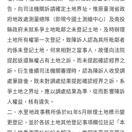
告，向司法機關訴請確定土地界址。惟原臺灣省政
府地政處測量總隊（即現今國土測繪中心）及南投
縣政府未就系爭土地毗鄰之未登記土地，及時辦理
土地所有權第一次登記，致陳訴人認為其所毗鄰者
均係未登記土地，何來相對之當事人，故僅向法院
提起返還無權占有土地之訴，而未提起確認經界之
訴。衍生後續司法機關審理時，認為陳訴人收受調
處筆錄後，既未對調處結果提起確認經界之訴，系
爭土地之界址，應以調處結果為準，從而影響陳訴
人權益，核有違失。
二、水里地政事務所係於81年5月辦理土地標示變
更登記，並於各該土地其他登記事項欄位註記「本