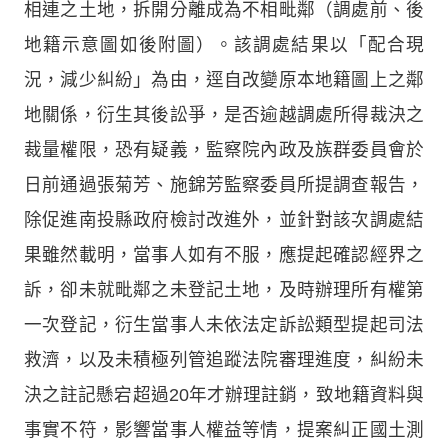
相連之土地，拆開分離成為不相毗鄰（調處前、後
地籍示意圖如後附圖）。該調處結果以「配合現
況，減少糾紛」為由，逕自改變原本地籍圖上之鄰
地關係，衍生其後訟爭，是否逾越調處所得裁決之
裁量權限，恐有疑義，監察院內政及族群委員會於
日前通過張菊芳、施錦芳監察委員所提調查報告，
除促進南投縣政府檢討改進外，並針對該次調處結
果雖然載明，當事人如有不服，應提起確認經界之
訴，卻未就毗鄰之未登記土地，及時辦理所有權第
一次登記，衍生當事人未依法定訴訟類型提起司法
救濟，以及未積極列管追蹤法院審理進度，糾紛未
決之註記懸宕超過20年才辦理註銷，致地籍資料與
事實不符，影響當事人權益等情，提案糾正國土測