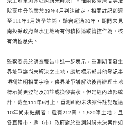
宗土地重測界址糾紛未解決」。惟嗣後臺灣高等法
院臺中分院業於89年4月判決確定，相關註記卻遲
至111年1月始予註銷，懸宕超過20年，期間未見
南投縣政府與水里地所有何積極追蹤管控作為，核
有消極怠失。
監察委員於調查報告中進一步表示，重測期間發生
界址爭議尚未解決之土地，應於標示部其他登記事
項欄註明相關字樣，俟界址爭議解決後再辦理土地
標示變更登記及加註或換發書狀。但是經內政部統
計，截至111年9月止，重測糾紛未決案件註記超過
10年尚未註銷者，還有212案，1,520筆土地，且
各直轄市、縣（市）政府對於重測糾紛未決案件如