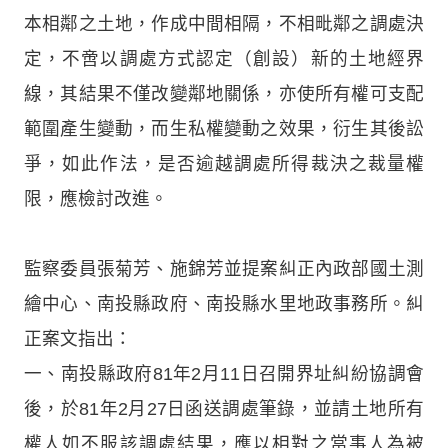
本相鄰之土地，作成中間相隔，不相毗鄰之調處決
定，不啻以調處方式認定（創設）新的土地經界
線，其結果不僅改變鄰地關係，亦使所有權可支配
範圍產生變動，而生私權變動之效果，衍生其後訟
爭，如此作法，是否逾越調處所得裁決之裁量權
限，應檢討改進。
監察委員張菊芳、施錦芳並提案糾正內政部國土測
繪中心、南投縣政府、南投縣水里地政事務所。糾
正案文指出：
一、南投縣政府81年2月11日召開界址糾紛協調會
後，於81年2月27日函送調處筆錄，並請土地所有
權人如不服該調處結果，應以相對之當事人為被