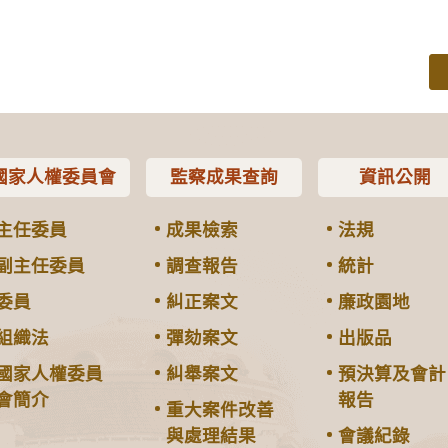
國家人權委員會
監察成果查詢
資訊公開
主任委員
成果檢索
法規
副主任委員
調查報告
統計
委員
糾正案文
廉政園地
組織法
彈劾案文
出版品
國家人權委員
糾舉案文
預決算及會計
會簡介
報告
重大案件改善
與處理結果
會議紀錄