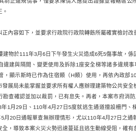
求其制止違規情事，僅要求陳情人應提出證據並報轄區公
正。
糾正內容如下，並要求行政院行政院轉飭所屬確實檢討改
樓建物於111年3月6日下午發生火災造成6死5傷事故，
自違建與隔間、變更使用及拆除1座安全梯等諸多違規事項
，顯示斯時已作為住宿類（H類）使用，再依內政部10
市發展局未能掌握並要求所有權人應辦理建築物公共安全
勘查確認並加以裁罰，已有怠失。再者，本案市府消防局曾於
、108年1月29日、110年4月27日5度就逃生通道擅設柵
年5月20日通報單查無辦理情形，尤以110年4月27日之
安全，導致本案火災火勢迅速蔓延且逃生動線受阻，確有