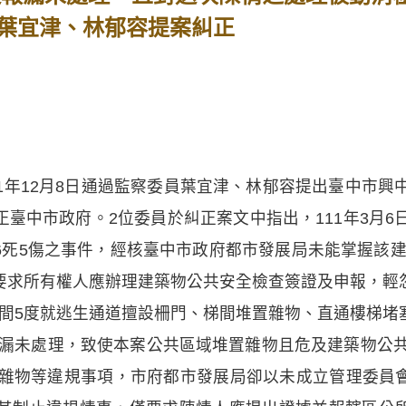
葉宜津、林郁容提案糾正
1年12月8日通過監察委員葉宜津、林郁容提出臺中市興
臺中市政府。2位委員於糾正案文中指出，111年3月6
死5傷之事件，經核臺中市政府都市發展局未能掌握該建
要求所有權人應辦理建築物公共安全檢查簽證及申報，輕
年4月間5度就逃生通道擅設柵門、梯間堆置雜物、直通樓梯
報竟漏未處理，致使本案公共區域堆置雜物且危及建築物公共
堆置雜物等違規事項，市府都市發展局卻以未成立管理委員