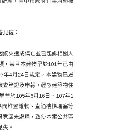
所處理，臺中市政府行事消極被
善見復：
係因縱火造成傷亡並已起訴相關人
，甚且本建物早於101年已由
7年4月24日規定，本建物已屬
檢查簽證及申報，輕忽建築物住
105年6月16日、107年1
門、梯間堆置雜物、直通樓梯堵塞等
通報竟漏未處理，致使本案公共區
怠失。