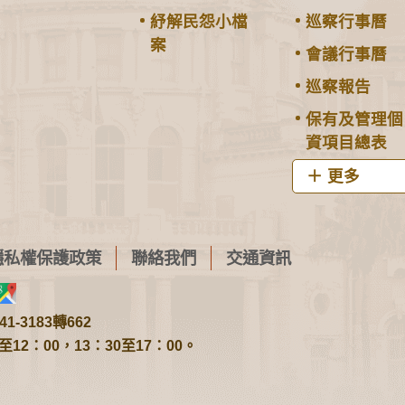
紓解民怨小檔
巡察行事曆
案
會議行事曆
巡察報告
保有及管理個
資項目總表
更多
隱私權保護政策
聯絡我們
交通資訊
1-3183轉662
2：00，13：30至17：00。