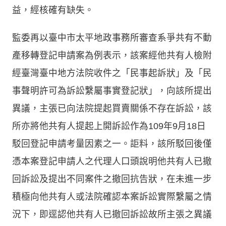
益，經核確有缺失。
監委再以臺中市太平地政事務所審查系爭共有不動
產移轉登記申請案為例表示，該案經他共有人檢附
經臺灣臺中地方法院收件之「民事起訴狀」及「民
事聲明許可為訴訟繫屬事實登記狀」，向該所提出
異議，主張已向法院提起買賣關係不存在訴訟，該
所亦將他共有人提起上開訴訟作為109年9月18日
駁回登記申請考量因素之一。詎料，該所駁回後僅
憑本案登記申請人之代理人口頭說明他共有人已撤
回訴訟及提出不同案件之撤回抗告狀，在未進一步
積極向他共有人或法院確認本案訴訟實際繫屬之情
況下，即逕認他共有人已撤回訴訟故所主張之異議