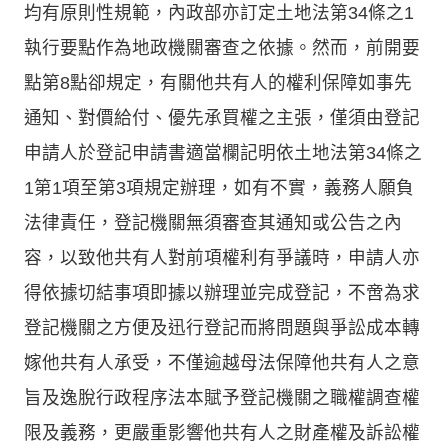
均有原則性規範，內政部亦訂定土地法第34條之1
執行要點作為地政機關審查之依據。然而，前開要
點第8點卻規定，有關他共有人的權利保障如事先
通知、對價給付、優先承買權之主張，僅須由登記
申請人於登記申請書適當欄記明依土地法第34條之
1第1項至第3項規定辦理，如有不實，義務人願負
法律責任，登記機關無須審查其通知或公告之內
容，以致他共有人對前項權利有爭議時，申請人亦
得依據切結事項即據以辦理並完成登記，不啻為求
登記機關之方便及迅行登記而將問題與爭訟成本轉
嫁他共有人承受，不僅逾越母法保障他共有人之意
旨及逸脫行政程序法本賦予登記機關之職權調查權
限及義務，更嚴重影響他共有人之財產權及訴訟權