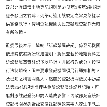
政部允宜釐清土地登記規則第57條第1項第3款規定
應予駁回之範疇，列舉可適用該規定之常見態樣以
供實務執行，俾利登記機關與民眾辦理登記作業時
有所依循。
監委最後表示，塗銷「訴訟繫屬註記」係登記機關
依法院核發訴訟終結證明，將原登載於地籍資料之
訴訟繫屬事實註記予以塗銷，非屬行政處分，按現
行法制規範，固未要求登記機關須另行通知相對人
及已知之利害關係人。然鑒於登記機關依民事訴訟
法第254條規定辦理塗銷訴訟繫屬註記登記時，可
能對原註記登記申請人造成影響，內政部允宜統計
登記機關塗銷訴訟繫屬註記導致當事人發生爭執之