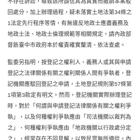
不存在訴訟，導致該所誤信其為真實而撤銷本案駁
回處分，加上辦理過程，疑未落實土地法第34條之
1法定先行程序等情，有無違反地政士應盡義務及
地政士法、地政士倫理規範等相關規定，請內政部
督飭臺中市政府本於權責確實釐清、依法查處。
監委另指明，按登記之權利人、義務人或其與申請
登記之法律關係有關之權利關係人間有爭執者，登
記機關應駁回登記之申請，土地登記規則第57條第
1項第3款定有明文。然而，登記機關實際辦理登記
時，對於「何謂與申請登記法律關係有關之權利爭
執」，以及何種權利爭執應由「司法機關以裁判為
之」、何種權利爭執應由「地政機關以行政處分定
之」，經常存在不同見解，以致民眾無所適從。內