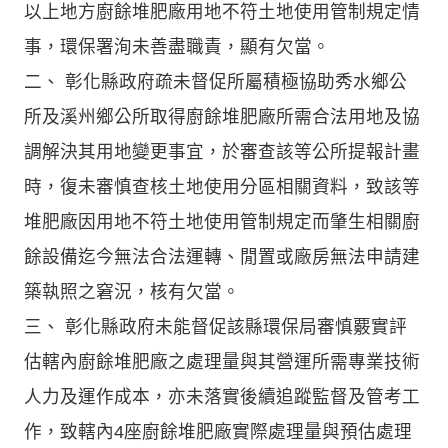
以上地方廚餘堆肥廠用地不符土地使用管制規定情
事，環保署洵未善盡職責，顯有欠當。
二、 彰化縣政府疏未督促所屬積極協助秀水鄉公
所及溪州鄉公所取得廚餘堆肥廠所需合法用地及協
調解決其用地變更事宜，於審查該等公所提報計畫
時，復未審慎查核土地使用分區相關資料，致該等
堆肥廠因用地不符土地使用管制規定而肇生相關廚
餘設備迄今無法合法運轉、閒置或廠房無法申請建
築執照之窘況，核有欠當。
三、 彰化縣政府未能督促該縣環保局審慎覈實評
估轄內廚餘堆肥廠之處理量與其營運所需專業技術
人力及運作成本，亦未落實後續追蹤監督及管考工
作，致轄內4座廚餘堆肥廠實際處理量與預估處理