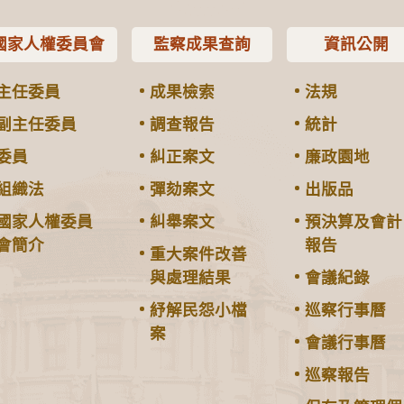
國家人權委員會
監察成果查詢
資訊公開
主任委員
成果檢索
法規
副主任委員
調查報告
統計
委員
糾正案文
廉政園地
組織法
彈劾案文
出版品
國家人權委員
糾舉案文
預決算及會計
會簡介
報告
重大案件改善
與處理結果
會議紀錄
紓解民怨小檔
巡察行事曆
案
會議行事曆
巡察報告