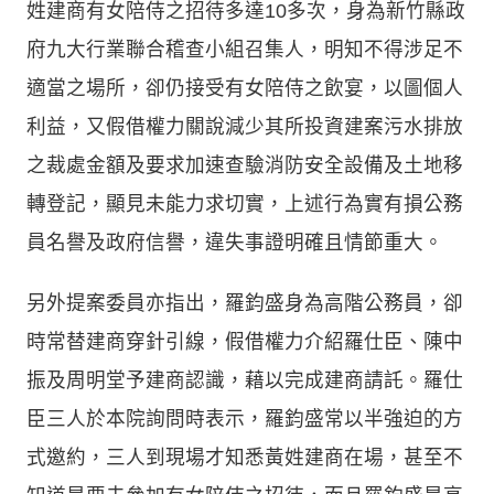
姓建商有女陪侍之招待多達10多次，身為新竹縣政
府九大行業聯合稽查小組召集人，明知不得涉足不
適當之場所，卻仍接受有女陪侍之飲宴，以圖個人
利益，又假借權力關說減少其所投資建案污水排放
之裁處金額及要求加速查驗消防安全設備及土地移
轉登記，顯見未能力求切實，上述行為實有損公務
員名譽及政府信譽，違失事證明確且情節重大。
另外提案委員亦指出，羅鈞盛身為高階公務員，卻
時常替建商穿針引線，假借權力介紹羅仕臣、陳中
振及周明堂予建商認識，藉以完成建商請託。羅仕
臣三人於本院詢問時表示，羅鈞盛常以半強迫的方
式邀約，三人到現場才知悉黃姓建商在場，甚至不