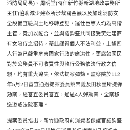
消防局局長)、周明堂(時任新竹縣新湖地政事務所
主任)協助減少建案所涉裁罰金額以及加速消防安
全設備查驗與土地移轉登記，羅仕臣等人均為高階
主管，竟加以配合，並與羅鈞盛共同接受黃姓建商
有女陪侍之招待，藉此謀得個人不法利益，上述四
人行為已嚴重危害國家行政的廉潔性，更腐蝕國民
對於公務員不可收買性與執行公務依法行政之信
賴，均有重大違失，依法提案彈劾。監察院於112
年5月2日審查通過提案委員蔡崇義及田秋堇所提彈
劾案，經審查委員審查，通過4人彈劾案，全案移
送懲戒法院審理。
提案委員指出，新竹縣政府前消費者保護官羅鈞盛