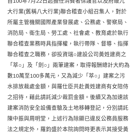
自100年7月22日起擔任消費者保護官以及府級九
大行業(舊稱八大行業)聯合稽查小組召集人，對於
所屬主管機關國際產業發展處、公務處、警察局、
消防局、衛生局、勞工處、社會處、教育處於執行
聯合稽查業務時具指揮權，執行帶隊、督導、指揮
聯合稽查之職務，卻投資瑞○建設公司黃姓建商之
「萃○」及「劍○」兩筆建案，取得報酬總計大約為
數10萬至100多萬元，又為減少「萃○」建案之污
水排放裁處金額，與羅仕臣共赴黃姓建商有女陪侍
之招待，藉此請託減少裁罰金額。後續又為加速該
建案消防安全設備查驗及土地移轉登記，分別請託
陳中振與周明堂，上述行為除顯已違反公務員服務
法之規定外，羅鈞盛於本院詢問時更表示其接受黃