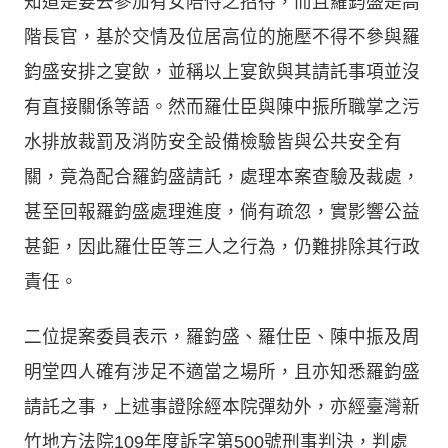
知道是要去參加有女陪侍之招待，而且羅鈞盛是高
階長官，基於交情及位居高位的施壓不得不參與羅
鈞盛安排之宴飲，並稱以上宴飲與其請託事項並沒
有直接關係等語。然而羅仕臣與陳中振所職掌之污
水排放裁罰及消防安全設備檢驗皆與公共安全有
關，竟為配合羅鈞盛請託，處理本案查驗及裁處，
甚至回報羅鈞盛處理進度，倘有疏忽，實影響公益
甚鉅，因此羅仕臣等三人之行為，仍難排除其行政
責任。
二位提案委員表示，羅鈞盛、羅仕臣、陳中振及周
明堂四人確有涉足不適當之場所，且亦知悉羅鈞盛
請託之事，上述事證除經本院彈劾外，亦經臺灣新
竹地方法院109年度訴字第500號刑事判決，判處