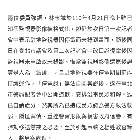
兩位委員強調，林志誠於110年4月21日晚上雖已
知悉監視器影像被格式化，卻仍於次日第一次記者
會中表示駐地監視器因停電而未錄到畫面，隨後同
日在臺北市議會及第二次記者會中改口說復電後因
監視器未重啟故未錄影。惟當監視器影像還原後證
實是人為「滅證」，且駐地監視器在停電期間仍能
持續運作，「停電說」無法自圓其說後，遂在臺北
市警局記者會中公開道歉，安排滋事民眾和解。雖
已自請處分，然其所為已造成民眾認為警方執法軟
弱、隱匿案情、重挫警察形象與損害政府信譽，有
彈劾移送懲戒之必要。至於引起事端之楊姓教官等
人，將另案處理。