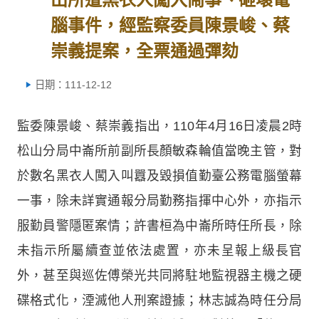
腦事件，經監察委員陳景峻、蔡
崇義提案，全票通過彈劾
日期：111-12-12
監委陳景峻、蔡崇義指出，110年4月16日凌晨2時
松山分局中崙所前副所長顏敏森輪值當晚主管，對
於數名黑衣人闖入叫囂及毀損值勤臺公務電腦螢幕
一事，除未詳實通報分局勤務指揮中心外，亦指示
服勤員警隱匿案情；許書桓為中崙所時任所長，除
未指示所屬續查並依法處置，亦未呈報上級長官
外，甚至與巡佐傅榮光共同將駐地監視器主機之硬
碟格式化，湮滅他人刑案證據；林志誠為時任分局