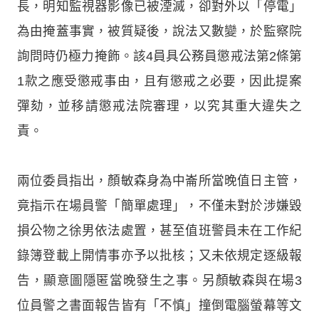
長，明知監視器影像已被湮滅，卻對外以「停電」
為由掩蓋事實，被質疑後，說法又數變，於監察院
詢問時仍極力掩飾。該4員具公務員懲戒法第2條第
1款之應受懲戒事由，且有懲戒之必要，因此提案
彈劾，並移請懲戒法院審理，以究其重大違失之
責。
兩位委員指出，顏敏森身為中崙所當晚值日主管，
竟指示在場員警「簡單處理」，不僅未對於涉嫌毀
損公物之徐男依法處置，甚至值班警員未在工作紀
錄簿登載上開情事亦予以批核；又未依規定逐級報
告，顯意圖隱匿當晚發生之事。另顏敏森與在場3
位員警之書面報告皆有「不慎」撞倒電腦螢幕等文