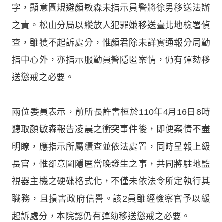
字，顯意圖規避顏敏森未指示員警將徐男移送法辦
之責。松山分局以縱放人犯罪嫌移送臺北地檢署偵
查，雖獲不起訴處分，惟顏君除未詳實通報分局勤
指中心外，亦指示服勤員警隱匿案情，仍有彈劾移
送懲戒之必要。
兩位委員表示，前所長許書桓於110年4月16日8時
聽取顏敏森報告凌晨之衝突事件後，即便案情不盡
明瞭，應指示所屬續查並依法處置，同時呈報上級
長官，惟卻意圖隱匿當晚發生之事，共同將駐地監
視器主機之硬碟格式化，不僅未依法令所定執行其
職務，且損害政府信譽。該2員雖經檢察官予以緩
起訴處分，本院認仍有彈劾移送懲戒之必要。