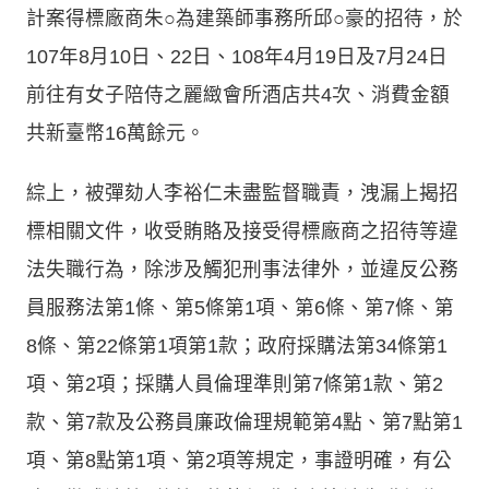
計案得標廠商朱○為建築師事務所邱○豪的招待，於
107年8月10日、22日、108年4月19日及7月24日
前往有女子陪侍之麗緻會所酒店共4次、消費金額
共新臺幣16萬餘元。
綜上，被彈劾人李裕仁未盡監督職責，洩漏上揭招
標相關文件，收受賄賂及接受得標廠商之招待等違
法失職行為，除涉及觸犯刑事法律外，並違反公務
員服務法第1條、第5條第1項、第6條、第7條、第
8條、第22條第1項第1款；政府採購法第34條第1
項、第2項；採購人員倫理準則第7條第1款、第2
款、第7款及公務員廉政倫理規範第4點、第7點第1
項、第8點第1項、第2項等規定，事證明確，有公