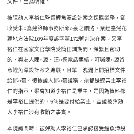
文件，至為明確。
被彈劾人李裕仁監督鯉魚潭設計案之採購業務，卻
收受朱○為建築師事務所邱○豪之賄賂，業經臺灣花
蓮地方法院109年度訴字第172號判決在案。又李
裕仁在國家文官學院受簡任訓期間，頻繁且密切
的，與友人陳○源、汪○德電話連絡，叮囑陳○源留
意鯉魚潭設計案之進展，且單一洩漏上開招標文件
給邱○豪。復據證人邱○豪證稱，渠都是聽業主李裕
仁的指示，渠會知道李裕仁是業主，是因為資料都
是李裕仁提供的，5％是要付給業主，益證被彈劾
人李裕仁涉有收賄之事實。
本院詢問時，被彈劾人李裕仁已承認接受鯉魚潭設