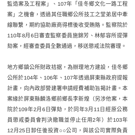
監造案及工程案」、107年「佳冬鄉文化一路工程
案」之機會，透過其任職鄉公所技工之堂弟居中牽
線聯繫，期約協助廠商得標後收受賄賂。監察院於
110年8月6日審查監察委員施錦芳、林郁容所提彈
劾案，經審查委員全數通過，移送懲戒法院審理。
地方鄉鎮公所財政拮据，為辦理地方建設，佳冬鄉
公所於104年、106年、107年透過屏東縣政府提報
計畫，向內政部營建署申請經費補助旨揭計畫。本
案緣於屏東縣麟洛鄉前鄉長李新煌（另涉他案，本
院於109年2月6日彈劾，於同年3月11日經原公務
員懲戒委員會判決撤職並停止任用2年）於103年
12月25日卸任後投資○○公司，與該公司實際負責