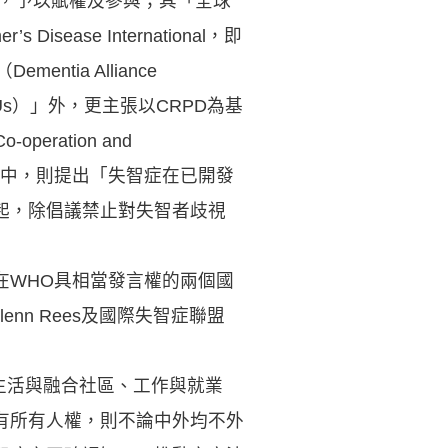
神，予以賦權及參與；其「全球
ase International，即
tia Alliance
out Us）」外，更主張以CRPD為基
eration and
」報告中，則提出「失智症在已開發
起，除倡議禁止對失智者歧視
在WHO具相當發言權的兩個國
n Rees及國際失智症聯盟
生活與融合社區、工作與就業
有所有人權，則不論中外均不外