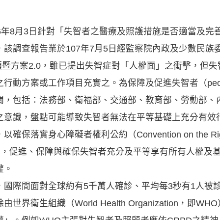
6年8月3日針對「失智者之醫療及照護措施是否適當及完
該調查報告業於107年7月5日經監察院內政及少數民族
綱領暨方案2.0，雖已提出失智症對「人權面」之衝擊，但
方案或工作項目充實之。為保障及促進失智者（people wi
關，包括：法務部、衛福部、交通部、教育部、勞動部、
之意識，盤點可能導致失智者無法在平等基礎上充分有效
身心障礙者權利公約（Convention on the Rights of
RPD）之宗旨，促進、保障與確保失智者充分及平等享有所有人
權。
國際間面對全球約有5千萬人確診、平均每3秒有1人被診斷為
衛生組織（World Health Organization，