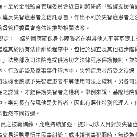
極。至於金融監督管理委員會近日則將研議「監護支援信
人違反失智症患者之信託意旨，作出不利於失智症患者之
監督管理委員會應儘速推動相關法案。
第1項規定：「締約國應確保身心障礙者在與其他人平等基礎
增進其於所有法律訴訟程序中，包括於調查及其他初步階
。」法務部及司法院應提供適切之法律程序保護機制，並
序、行政訴訟及家事事件程序中，失智症患者所受之待遇
司法機關應賦予失智症患者平等使用司法之權利，另各司
症之認識，才能保護失智者之權利。舉例來說，基隆地院
中，審判長有發現他是失智者，因此有選任特別代理人，
有截然不同待遇。
法人員之技職訓練，允應持續加強，提升司法人員對於失智
事交易活動易衍生民事糾紛；或涉嫌刑事犯罪時，無從為