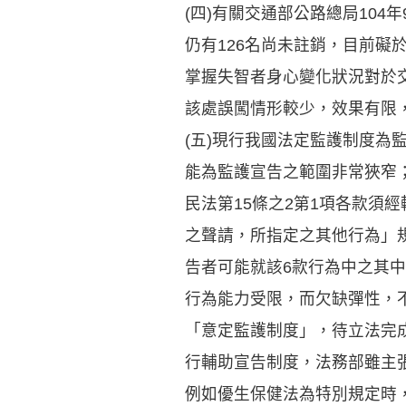
(四)有關交通部公路總局10
仍有126名尚未註銷，目前礙
掌握失智者身心變化狀況對於交
該處誤闖情形較少，效果有限
(五)現行我國法定監護制度
能為監護宣告之範圍非常狹窄
民法第15條之2第1項各款須
之聲請，所指定之其他行為」
告者可能就該6款行為中之其
行為能力受限，而欠缺彈性，不
「意定監護制度」，待立法完
行輔助宣告制度，法務部雖主
例如優生保健法為特別規定時