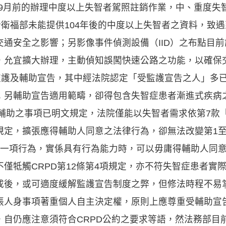
4年9月前的辦理中度以上失智者駕照註銷作業，中、重度失智
於衛福部未能提供104年後的中度以上失智者之資料，致
通安全之影響；另影像事件偵測設備（IID）之布點目前
，允宜擴大辦理，主動偵知誤闖快速公路之功能，以確保
為監護及輔助宣告，其中經法院認定「受監護宣告之人」多
；另輔助宣告適用範疇，卻得包含失智症患者漸進式疾病
經輔助之事項已明文規定，法院僅能以失智者需求依第7款
規定，擴張應得輔助人同意之法律行為，卻無法改變第1至
中一項行為，實係具有行為能力時，可以毋庸得輔助人同
僅牴觸CRPD第12條第4項規定，亦不符失智症患者實
成後，或可適度緩解監護宣告制度之弊，但修法時程不易
張人身事項著重個人自主決定權，原則上應尊重受輔助宣
，自仍應注意須符合CRPD公約之要求等語，然法務部目