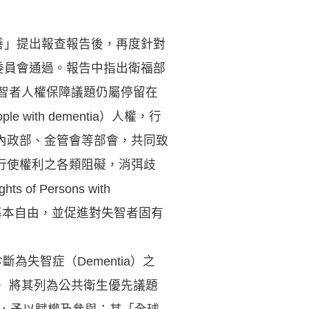
善」提出報查報告後，再度針對
委員會通過。報告中指出衛福部
失智者人權保障議題仍屬停留在
th dementia）人權，行
內政部、金管會等部會，共同致
行使權利之各類阻礙，消弭歧
 Persons with
權及基本自由，並促進對失智者固有
失智症（Dementia）之
即WHO）將其列為公共衛生優先議題