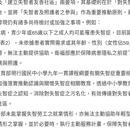
及「建立失智者友善社區」兩要項，其基礎則在於「對失
合，並將「失智者及照護者之參與」作為重要推動原則。
發現仍有諸多尚待檢討或加強之事項。例如：
疾病，青少年或65歲以下之成人均可能罹患失智症，目前
表2），未依據患者實際需求或其年齡、性別（女性佔59
源，無法主動提供協助。衛福部應於保障病患隱私之前提
務與照護。
，教育部現行國民中小學九年一貫課程綱要有關失智症重要
加強落實推動認識與關懷失智症相關教育，透過中小學教
失智症之認知，消除對失智症之污名化，有效傳達對失智
社區。
勞動部未能掌握失智勞工之就業情形，亦無法主動協助年輕
情形之掌握，並於必要時，執行主動服務計畫，保障失智