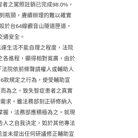
者之駕照註銷已完成98.0%，
遇到瓶頸，賡續辦理的難以確實
設於台64線觀音山隧道匣道，
交通安全。
已達生活不能自理之程度，法院
之各進程，顯得相對寬廣，由於
「法院依前條聲請權人或輔助人
6款規定之行為，使受輔助宣
意而為之，致失智症患者之真實
際需求。雖法務部刻正研修納入
掌握，法務部應積極為之。就現
告人之自我決定，如於其他專法
前並未提出任何研議修正輔助宣