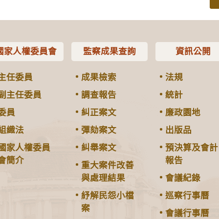
國家人權委員會
監察成果查詢
資訊公開
主任委員
成果檢索
法規
副主任委員
調查報告
統計
委員
糾正案文
廉政園地
組織法
彈劾案文
出版品
國家人權委員
糾舉案文
預決算及會計
會簡介
報告
重大案件改善
與處理結果
會議紀錄
紓解民怨小檔
巡察行事曆
案
會議行事曆