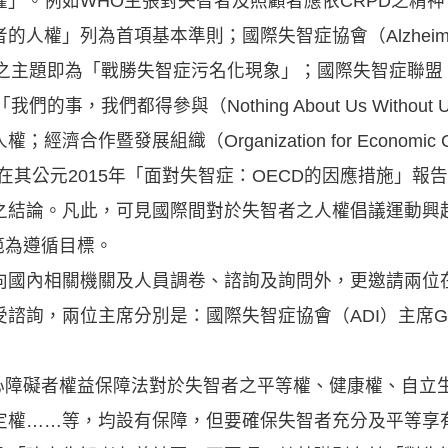
」。例如WHO主張對失智者及照顧者應依CRPD之精
列為首項基本準則；國際失智症協會（Alzheimer’s Dise
之主題即為「戰勝失智症污名化現象」；國際失智症聯盟（Demen
除訴求「我們的事，我們都得參與（Nothing About Us With
暨發展組織（Organization for Economic Co-op
OECD）在其公元2015年「面對失智症：OECD的因應措施
之結論。凡此，可見國際間對於失智者之人權倡議運動興
範為遵循目標。
向國內相關機關及人員調卷、諮詢及詢問外，更邀請兩位
詢，兩位主席分別是：國際失智症協會（ADI）主席Glen
身心障礙者權益保障法對於失智者之平等權、健康權、自立
定權……等，均設有保障，但要確保失智者充分及平等享