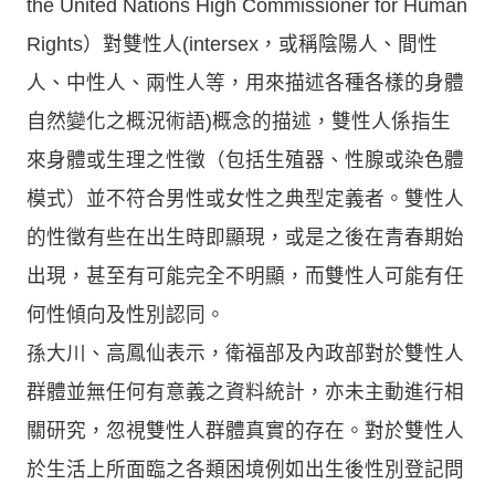
the United Nations High Commissioner for Human
Rights）對雙性人(intersex，或稱陰陽人、間性
人、中性人、兩性人等，用來描述各種各樣的身體
自然變化之概況術語)概念的描述，雙性人係指生
來身體或生理之性徵（包括生殖器、性腺或染色體
模式）並不符合男性或女性之典型定義者。雙性人
的性徵有些在出生時即顯現，或是之後在青春期始
出現，甚至有可能完全不明顯，而雙性人可能有任
何性傾向及性別認同。
孫大川、高鳳仙表示，衛福部及內政部對於雙性人
群體並無任何有意義之資料統計，亦未主動進行相
關研究，忽視雙性人群體真實的存在。對於雙性人
於生活上所面臨之各類困境例如出生後性別登記問