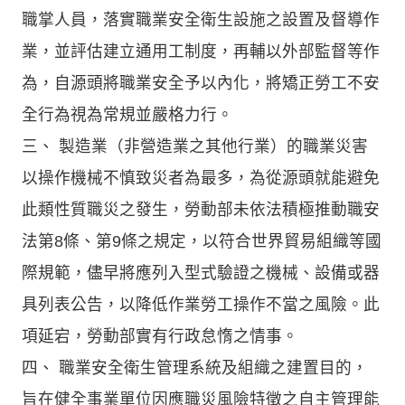
職掌人員，落實職業安全衛生設施之設置及督導作
業，並評估建立通用工制度，再輔以外部監督等作
為，自源頭將職業安全予以內化，將矯正勞工不安
全行為視為常規並嚴格力行。
三、 製造業（非營造業之其他行業）的職業災害
以操作機械不慎致災者為最多，為從源頭就能避免
此類性質職災之發生，勞動部未依法積極推動職安
法第8條、第9條之規定，以符合世界貿易組織等國
際規範，儘早將應列入型式驗證之機械、設備或器
具列表公告，以降低作業勞工操作不當之風險。此
項延宕，勞動部實有行政怠惰之情事。
四、 職業安全衛生管理系統及組織之建置目的，
旨在健全事業單位因應職災風險特徵之自主管理能