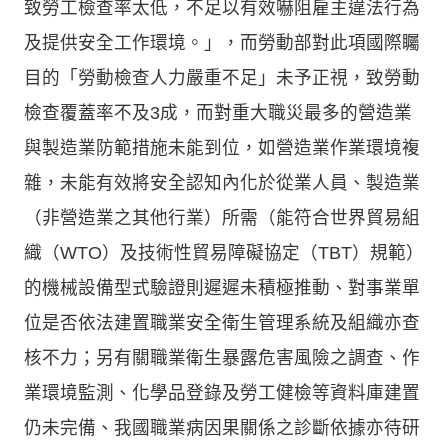
致勞工檢查率太低，不足以有效嚇阻雇主違法行為
及提供安全工作環境。」，而勞動部對此項國際矚
目的「勞動檢查人力嚴重不足」未予正視，致勞動
檢查覆蓋率不及3成，而對重大職災最多的營造業
與製造業防範措施未能到位，如營造業作業環境複
雜，未能有效將安全認知內化於從業人員、製造業
（非營造業之其他行業）所需（能符合世界貿易組
織（WTO）及技術性貿易障礙協定（TBT）規範）
的機械設備型式驗證則遲遲未積極推動、對事業單
位是否依法建置職業安全衛生管理系統及組織亦查
核不力；另有關職業衛生暴露危害風險之調查、作
業環境監測、化學品登錄及勞工健檢等資料庫建置
仍未完備、我國職業病因果關係之診斷依據亦待研