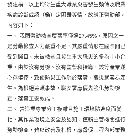
發建構，以上均衍生重大職業災害發生頻傳及職業
疾病診斷或認（鑑）定困難等情，故糾正勞動部，
內容如下：
一、 我國勞動檢查覆蓋率僅達27.45%，原因之一
是勞動檢查人力嚴重不足，其嚴重情形在國際間已
受到矚目。未被檢查且發生重大職災的多為中小企
業，由於沒有勞檢、沒有監督和指導，該等產業遂
心存僥倖，致使防災工作疏於落實，職災就容易產
生。為根絕這類事故，職安署應優先強化勞動檢
查，落實工安效能。
二、 營造業專業分工複雜且施工環境隨進度而變
化，其作業環境之安全及認知，僅賴主管機關進行
勞動檢查，難以改善及札根，應督促工程內部業務