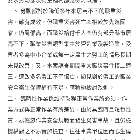
要求勞動部及衛生福利部應檢討改進：
一、 勞動部對於降低多年來居高不下的職業災
害，確有成效，但職業災害死亡率相較於先進國
家，仍屬偏高，而職災給付千人率仍有部分縣市居
高不下，職業災害類型集中於營造業及製造業，受
害者多為中小企業或無一定雇主之勞工的情形長期
未見改善；又，本案調查期間重大職災事件接二連
三，遭致多名勞工不幸傷亡，顯見對於勞工的職業
安全衛生保障猶有不足，應積極檢討改進。
二、 臨時性作業係維持製程正常作業所必須，作
業方式與正常作業有所差異，由於具臨時且短暫性
質，易輕忽作業安全規範而發生災害事故，且勞檢
機構對之不易實施檢查，往往事業單位因而心生僥