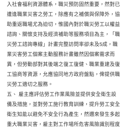
入社會福利資源體系，職災預防固然重要，然對已
遭逢職業災害之勞工，除應有之補償與保障外，協
助重返職場尤為迫切，惟國內對於職災勞工以權益
諮詢、關懷支持及經濟補助等服務項目為主，「職
災勞工諮詢專線」計畫完整訪問率卻未及5成，職
業災害勞工個案主動服務計畫雖然因個案需求而
異，但勞動部對其後端之復工復健、職業重建及復
工協商等資源，允應協同地方政府盤點，俾提供職
災勞工適切之服務。
五、 雇主應評估勞工作業風險並提供安全衛生設
備及措施，並對勞工施行教育訓練，提升勞工安全
衛生知能以避免不安全行為產生，然邇來發生多起
重大職業災害，雇主對工作場所危害風險識別程度