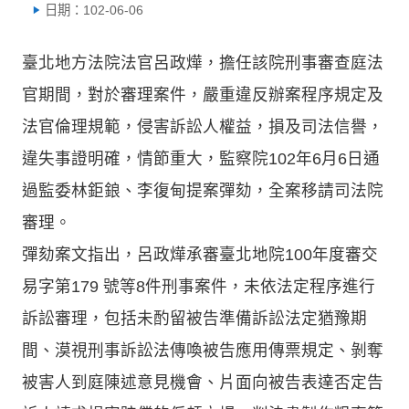
日期：102-06-06
臺北地方法院法官呂政燁，擔任該院刑事審查庭法
官期間，對於審理案件，嚴重違反辦案程序規定及
法官倫理規範，侵害訴訟人權益，損及司法信譽，
違失事證明確，情節重大，監察院102年6月6日通
過監委林鉅鋃、李復甸提案彈劾，全案移請司法院
審理。
彈劾案文指出，呂政燁承審臺北地院100年度審交
易字第179 號等8件刑事案件，未依法定程序進行
訴訟審理，包括未酌留被告準備訴訟法定猶豫期
間、漠視刑事訴訟法傳喚被告應用傳票規定、剝奪
被害人到庭陳述意見機會、片面向被告表達否定告