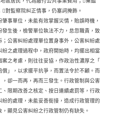
染地區居民，代為繳付公共事業費用；棄鑑
；對監察院糾正情事，仍塞詞掩飾。
肇事單位，未能有效掌握災情，貽誤時機，
紛發生後，檢警單位執法不力，怠忽職責，致
訴；公害糾紛處理單位置身事外，公害糾紛處
糾紛之處理過程中，政府開始時，均擺出相當
個案之考慮，則往往妥協，作政治性濃厚之「
賠償」，以求擺平抗爭，而置法令於不顧。而
」，卻一而再，再而三發生。行政管制與公害
工、限期改善之核定、按日連續處罰等，行政
糾紛的處理，未能妥善銜接，造成行政管理的
象，顯見公害糾紛之行政管制仍有缺失。