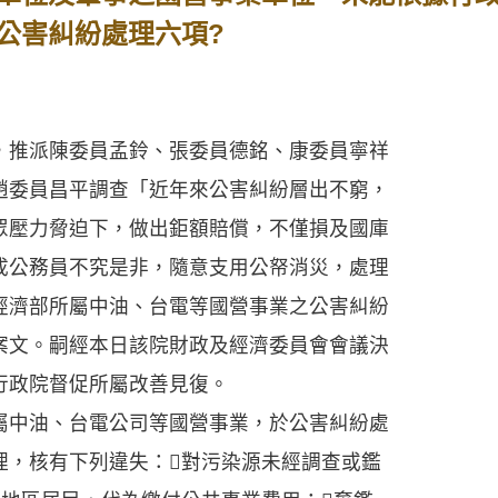
公害糾紛處理六項?
推派陳委員孟鈴、張委員德銘、康委員寧祥
趙委員昌平調查「近年來公害糾紛層出不窮，
眾壓力脅迫下，做出鉅額賠償，不僅損及國庫
成公務員不究是非，隨意支用公帑消災，處理
經濟部所屬中油、台電等國營事業之公害糾紛
案文。嗣經本日該院財政及經濟委員會會議決
行政院督促所屬改善見復。
中油、台電公司等國營事業，於公害糾紛處
理，核有下列違失：對污染源未經調查或鑑