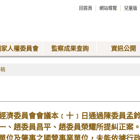
回首頁
網站導覽
兒童版
國家人權委員會
監察成果查詢
資訊公開
聞稿
濟委員會會議本﹝十﹞日通過陳委員孟鈴
一、趙委員昌平、趙委員榮耀所提糾正案。
單位及肇事之國營事業單位，未能依據行政