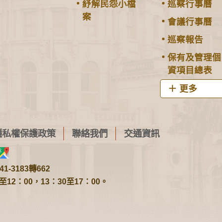
紓解民怨小檔
巡察行事曆
案
會議行事曆
巡察報告
保有及管理個
資項目總表
更多
隱私權保護政策
聯絡我們
交通資訊
1-3183轉662
2：00，13：30至17：00。