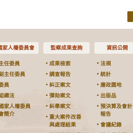
國家人權委員會
監察成果查詢
資訊公開
主任委員
成果檢索
法規
副主任委員
調查報告
統計
委員
糾正案文
廉政園地
組織法
彈劾案文
出版品
國家人權委員
糾舉案文
預決算及會計
會簡介
報告
重大案件改善
與處理結果
會議紀錄