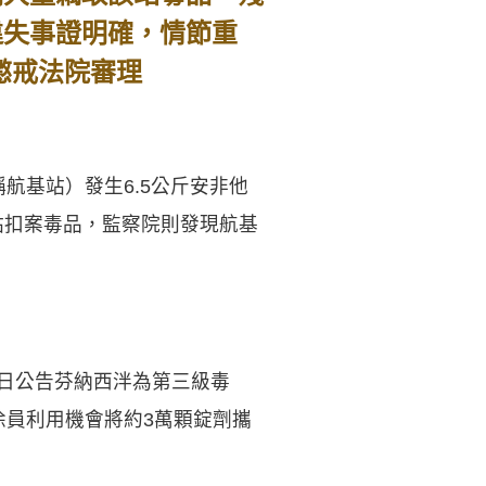
違失事證明確，情節重
送懲戒法院審理
航基站）發生6.5公斤安非他
站扣案毒品，監察院則發現航基
18日公告芬納西泮為第三級毒
徐員利用機會將約3萬顆錠劑攜