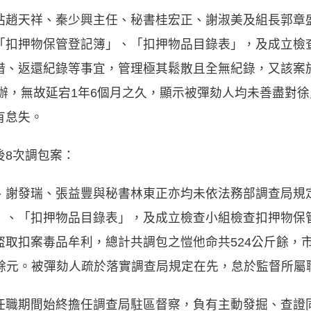
站趙天祥、秦少興主任、秘書桂宏正、謝淑美及組長郭章
「扣押物保管登記簿」、「扣押物品目錄表」，及成立檢
、返還紀錄等事宜，管理極其鬆散且全無紀錄，又該案於1
偵辦，無故延宕1年6個月之久，顯示被彈劾人均未善盡對
有怠失。
後8次調包案：
、謝發瑞、張益豐與秘書林東正亦均未依法務部調查局規
」、「扣押物品目錄表」，及成立檢查小組檢查扣押物保
取扣案毒品牟利，總計共調包之愷他命共524公斤餘，市價
8萬餘元。被彈劾人疏於落實調查局規定在先，怠於監督所
任職期間始終擔任調查局駐區督察，負有主動發掘、查證