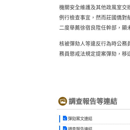
機關安全維護及其他政風室交
例行檢查事宜，然而莊國僑對
二度舉薦徐宿良陞任幹部，顯
核被彈劾人等違反行為時公務
務員懲戒法規定提案彈劾，移
調查報告等連結
彈劾案文連結
調查報告連結