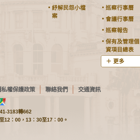
紓解民怨小檔
巡察行事曆
案
會議行事曆
巡察報告
保有及管理個
資項目總表
更多
隱私權保護政策
聯絡我們
交通資訊
1-3183轉662
2：00，13：30至17：00。