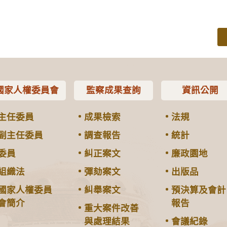
國家人權委員會
監察成果查詢
資訊公開
主任委員
成果檢索
法規
副主任委員
調查報告
統計
委員
糾正案文
廉政園地
組織法
彈劾案文
出版品
國家人權委員
糾舉案文
預決算及會計
會簡介
報告
重大案件改善
與處理結果
會議紀錄