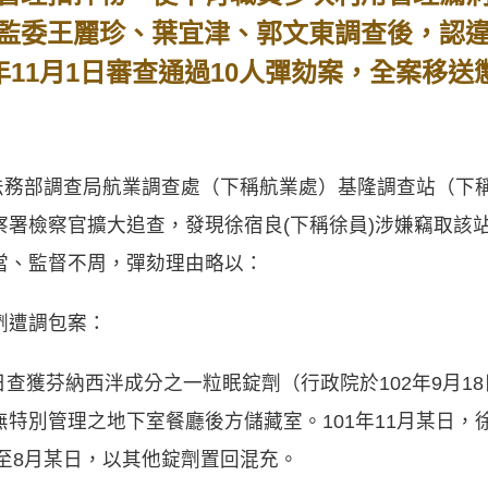
監委王麗珍、葉宜津、郭文東調查後，認
年11月1日審查通過10人彈劾案，全案移
，法務部調查局航業調查處（下稱航業處）基隆調查站（下稱
察署檢察官擴大追查，發現徐宿良(下稱徐員)涉嫌竊取該
當、監督不周，彈劾理由略以：
劑遭調包案：
4日查獲芬納西泮成分之一粒眠錠劑（行政院於102年9月
特別管理之地下室餐廳後方儲藏室。101年11月某日，
7至8月某日，以其他錠劑置回混充。