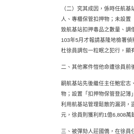
（二）究其成因，係時任航基
人、專櫃保管扣押物；未設置
致航基站扣押毒品之數量、調借
103年5月才報請基隆地檢署
杜徐員調包一粒眠之犯行，顯
二、其他案件愷他命遭徐員前
嗣航基站先後繼任主任鮑宏志
物；設置「扣押物保管登記簿
利用航基站管理鬆散的漏洞，盜
元，徐員則獲利約1億6,80
三、被彈劾人莊國僑，在徐員