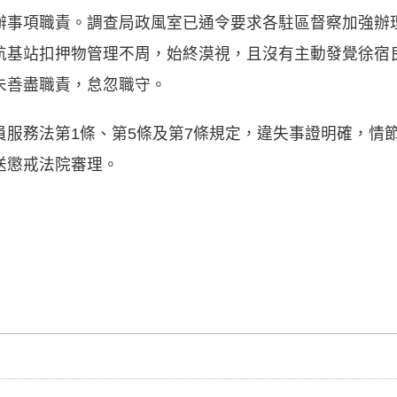
辦事項職責。調查局政風室已通令要求各駐區督察加強辦
航基站扣押物管理不周，始終漠視，且沒有主動發覺徐宿
未善盡職責，怠忽職守。
員服務法第1條、第5條及第7條規定，違失事證明確，情
送懲戒法院審理。