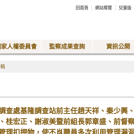
回首頁
網站導覽
兒童版
國家人權委員會
監察成果查詢
資訊公開
聞稿
調查處基隆調查站前主任趙天祥、秦少興
、桂宏正、謝淑美暨前組長郭章盛、前督察
管理扣押物，使不肖職員多次利用管理漏