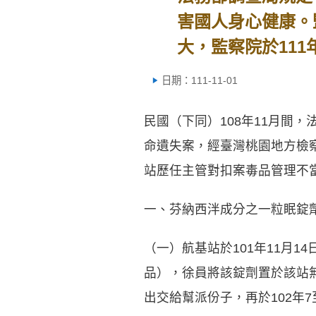
害國人身心健康。
大，監察院於111
日期：111-11-01
民國（下同）108年11月間
命遺失案，經臺灣桃園地方檢
站歷任主管對扣案毒品管理不
一、芬納西泮成分之一粒眠錠
（一）航基站於101年11月1
品），徐員將該錠劑置於該站無
出交給幫派份子，再於102年