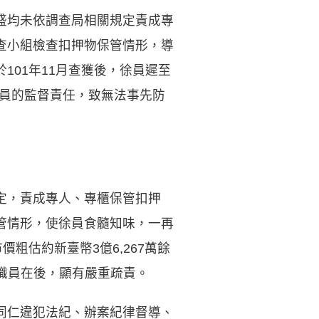
盛均未依調查局相關規定責成專
查小組檢查扣押物保管情形，導
01年11月查獲後，徐員遲至
徐員的監督責任，致無法事先防
定，責成專人、專櫃保管扣押
管情形，使徐員食髓知味，一再
粗估約新臺幣3億6,267萬餘
屬職員在後，顯有嚴重疏責。
同仁違犯法紀、辦案紀律督導、