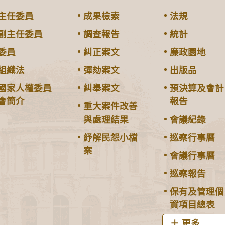
主任委員
成果檢索
法規
副主任委員
調查報告
統計
委員
糾正案文
廉政園地
組織法
彈劾案文
出版品
國家人權委員
糾舉案文
預決算及會計
會簡介
報告
重大案件改善
與處理結果
會議紀錄
紓解民怨小檔
巡察行事曆
案
會議行事曆
巡察報告
保有及管理個
資項目總表
更多