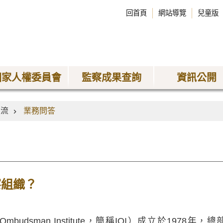
回首頁
網站導覽
兒童版
國家人權委員會
監察成果查詢
資訊公開
交流
業務問答
察組織？
l Ombudsman Institute，簡稱IOI）成立於1978