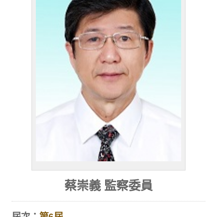
蔡崇義 監察委員
屆次：
第6屆