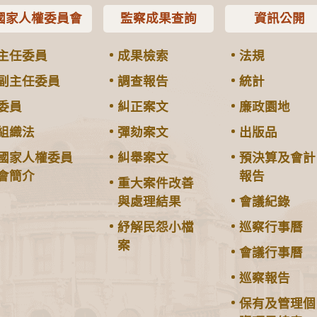
國家人權委員會
監察成果查詢
資訊公開
主任委員
成果檢索
法規
副主任委員
調查報告
統計
委員
糾正案文
廉政園地
組織法
彈劾案文
出版品
國家人權委員
糾舉案文
預決算及會計
會簡介
報告
重大案件改善
與處理結果
會議紀錄
紓解民怨小檔
巡察行事曆
案
會議行事曆
巡察報告
保有及管理個