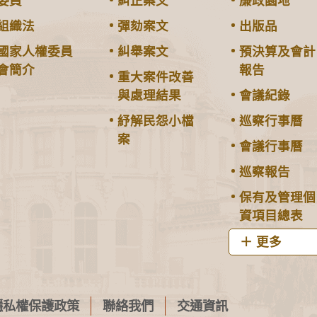
委員
糾正案文
廉政園地
組織法
彈劾案文
出版品
國家人權委員
糾舉案文
預決算及會計
會簡介
報告
重大案件改善
與處理結果
會議紀錄
紓解民怨小檔
巡察行事曆
案
會議行事曆
巡察報告
保有及管理個
資項目總表
更多
隱私權保護政策
聯絡我們
交通資訊