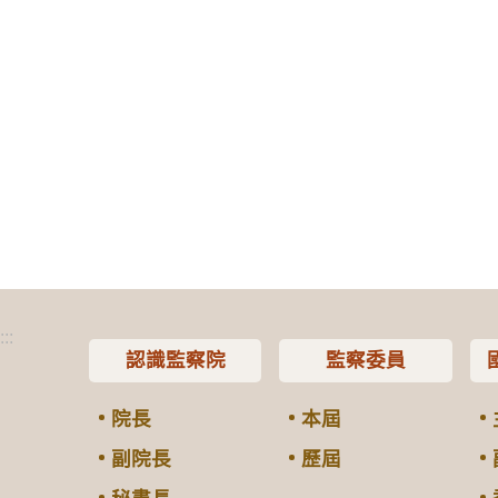
:::
認識監察院
監察委員
院長
本屆
副院長
歷屆