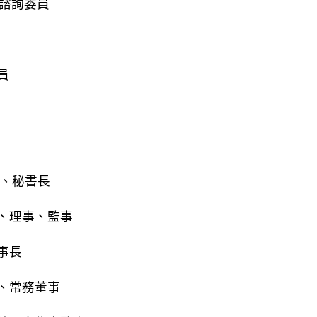
」諮詢委員
員
長、秘書長
、理事、監事
事長
、常務董事