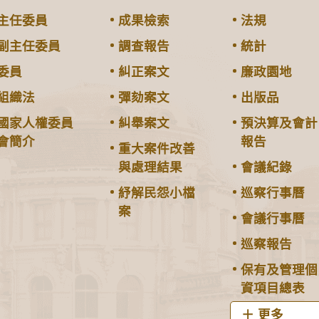
主任委員
成果檢索
法規
副主任委員
調查報告
統計
委員
糾正案文
廉政園地
組織法
彈劾案文
出版品
國家人權委員
糾舉案文
預決算及會計
會簡介
報告
重大案件改善
與處理結果
會議紀錄
紓解民怨小檔
巡察行事曆
案
會議行事曆
巡察報告
保有及管理個
資項目總表
更多