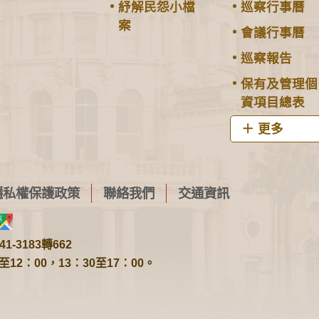
紓解民怨小檔
巡察行事曆
案
會議行事曆
巡察報告
保有及管理個
資項目總表
更多
隱私權保護政策
聯絡我們
交通資訊
1-3183轉662
2：00，13：30至17：00。