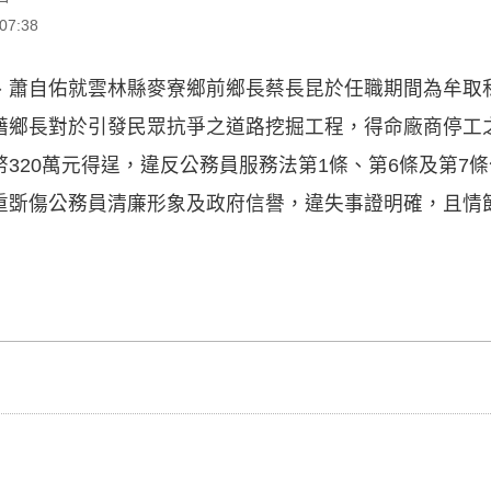
7:38
、蕭自佑就雲林縣麥寮鄉前鄉長蔡長昆於任職期間為牟取
藉鄉長對於引發民眾抗爭之道路挖掘工程，得命廠商停工
320萬元得逞，違反公務員服務法第1條、第6條及第7
重斲傷公務員清廉形象及政府信譽，違失事證明確，且情