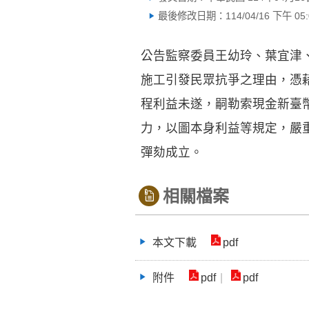
最後修改日期：114/04/16 下午 05:0
公告監察委員王幼玲、葉宜津
施工引發民眾抗爭之理由，憑
程利益未遂，嗣勒索現金新臺幣
力，以圖本身利益等規定，嚴
彈劾成立。
相關檔案
本文下載
pdf
附件
pdf
pdf