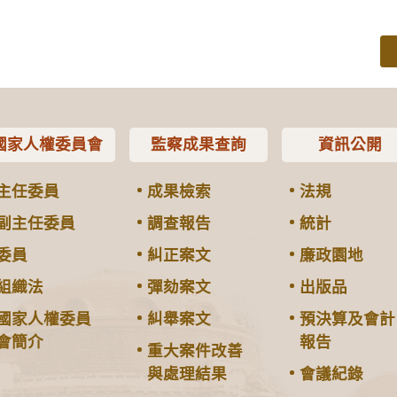
國家人權委員會
監察成果查詢
資訊公開
主任委員
成果檢索
法規
副主任委員
調查報告
統計
委員
糾正案文
廉政園地
組織法
彈劾案文
出版品
國家人權委員
糾舉案文
預決算及會計
會簡介
報告
重大案件改善
與處理結果
會議紀錄