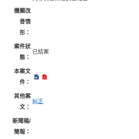
機關改
善情
形：
案件狀
已結案
態：
本案文
件：
其他案
糾正
文：
新聞稿/
簡報：