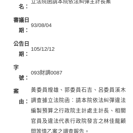
立法院函請本院依法糾彈主計長案
名：
審議日
93/08/04
期：
公告日
105/12/12
期：
字
093財調0087
號：
黃委員煌雄、郭委員石吉、呂委員溪木
案
調查據立法院函︰請本院依法糾彈違法
由：
編製預算之行政院主計處主計長、相關
官員及違法代表行政院發言之林佳龍顧
問等情乙案之調查報告。