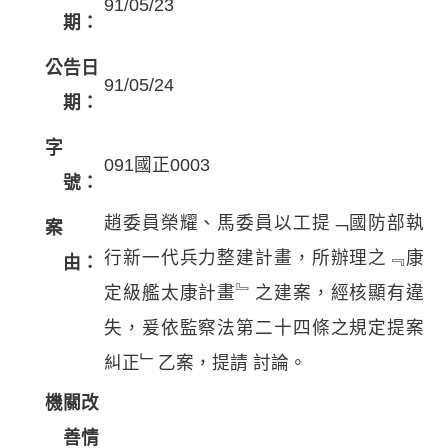
91/05/23
期：
公告日
91/05/24
期：
字
091國正0003
號：
趙委員榮耀、馬委員以工提﹁國防部執
案
行新一代兵力整建計畫，所辦理之﹃康
由：
定級艦太康計畫﹄之建案，經核顯有違
失，爰依監察法第二十四條之規定提案
糾正﹂乙案，提請 討論。
機關改
善情