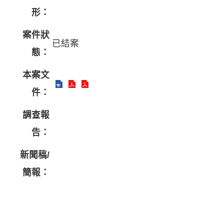
形：
案件狀
已結案
態：
本案文
件：
調查報
告：
新聞稿/
簡報：