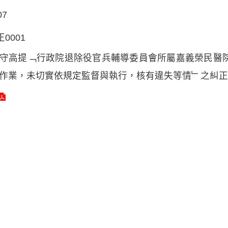
07
正0001
守高提﹁行政院退除役官兵輔導委員會所屬嘉義榮民醫
作業，未切實依規定監督與執行，核有違失等情﹂之糾正