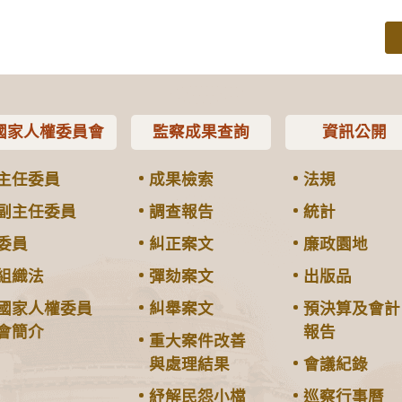
國家人權委員會
監察成果查詢
資訊公開
主任委員
成果檢索
法規
副主任委員
調查報告
統計
委員
糾正案文
廉政園地
組織法
彈劾案文
出版品
國家人權委員
糾舉案文
預決算及會計
會簡介
報告
重大案件改善
與處理結果
會議紀錄
紓解民怨小檔
巡察行事曆