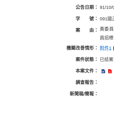
公告日期：
91/10/
字 號：
091國
黃委員
案 由：
員招標
機關改善情形：
附件1
案件狀態：
已結案
本案文件：
調查報告：
新聞稿/簡報：