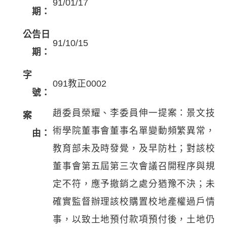
91/01/17
期：
公告日
91/10/15
期：
字
091教正0002
號：
趙委員榮耀、李委員伸一提案：景文技
案
術學院董事會董事名單變動頻繁異常，
由：
教育部未及時發覺，及早防杜；對該校
董事會第五屆第三次會議召開程序與規
定不符，應予撤銷之處分猶豫不決；未
確實監督辦理該校購置校地產權過戶情
事，以致土地預付款項預付後，土地仍