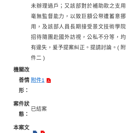
未辦理過戶；又該部對於補助款之支用
毫無監督能力，以致巨額公帑遭蓄意挪
用，及該部人員長期接受景文技術學院
招待隨團赴國外訪視，公私不分等，均
有違失，爰予提案糾正。提請討論。( 附
件二 )
機關改
善情
附件1
形：
案件狀
已結案
態：
本案文