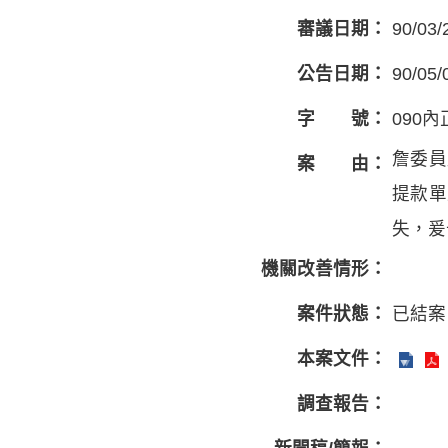
審議日期：
90/03/
公告日期：
90/05/
字 號：
090內
詹委員
案 由：
提款單
失，爰
機關改善情形：
案件狀態：
已結案
本案文件：
調查報告：