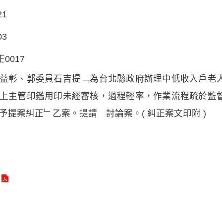
21
03
正0017
益彰、郭委員石吉提﹁為台北縣政府辦理中低收入戶老
上主管印鑑用印未經審核，過程輕率，作業流程疏於監
予提案糾正﹂乙案。提請 討論案。( 糾正案文印附 )