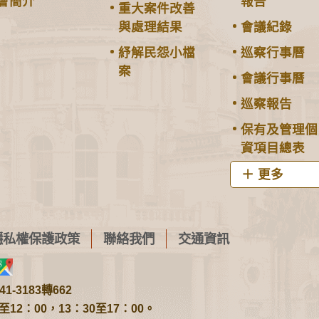
會簡介
報告
重大案件改善
與處理結果
會議紀錄
紓解民怨小檔
巡察行事曆
案
會議行事曆
巡察報告
保有及管理個
資項目總表
更多
隱私權保護政策
聯絡我們
交通資訊
1-3183轉662
2：00，13：30至17：00。