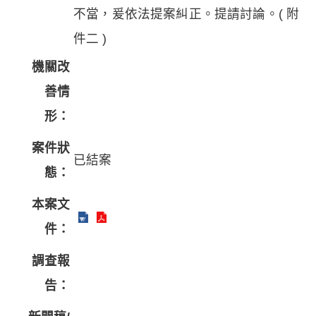
不當，爰依法提案糾正。提請討論。( 附
件二 )
機關改
善情
形：
案件狀
已結案
態：
本案文
件：
調查報
告：