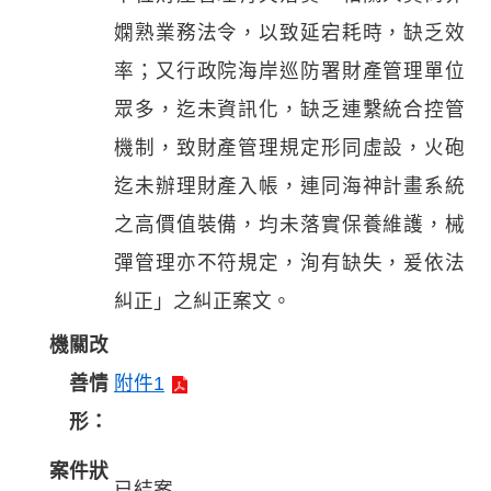
嫻熟業務法令，以致延宕耗時，缺乏效
率；又行政院海岸巡防署財產管理單位
眾多，迄未資訊化，缺乏連繫統合控管
機制，致財產管理規定形同虛設，火砲
迄未辦理財產入帳，連同海神計畫系統
之高價值裝備，均未落實保養維護，械
彈管理亦不符規定，洵有缺失，爰依法
糾正」之糾正案文。
機關改
善情
附件1
形：
案件狀
已結案