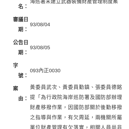
海巡署未建立武器裝備財產管理制度案
名：
審議日
93/08/04
期：
公告日
93/08/05
期：
字
093內正0030
號：
黃委員武次、黃委員勤鎮、張委員德銘
案
提「為行政院海岸巡防署及國防部辦理
由：
財產移撥作業，因國防部關於後勤移撥
之指導與作業，有欠周延，兩機關所屬
單位財產管理有欠落實，相關人員尚非