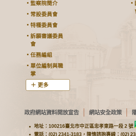
監察院簡介
常設委員會
特種委員會
訴願審議委員
會
任務編組
單位編制與職
掌
更多
政府網站資料開放宣告
網站安全政策
地址：100216臺北市中正區忠孝東路一段 2 號
電話：(02) 2341-3183，陳情諮詢專線：(02) 234