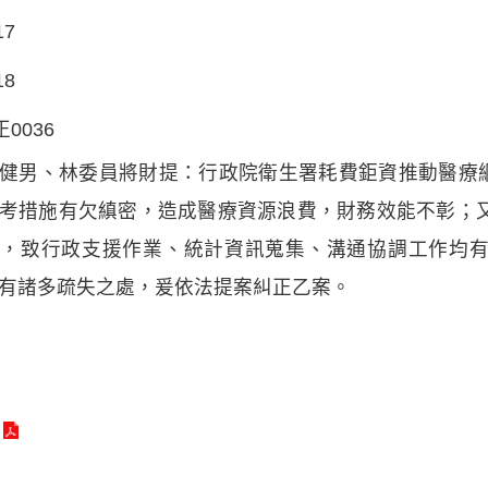
17
18
正0036
健男、林委員將財提：行政院衛生署耗費鉅資推動醫療網
考措施有欠縝密，造成醫療資源浪費，財務效能不彰；
標，致行政支援作業、統計資訊蒐集、溝通協調工作均
有諸多疏失之處，爰依法提案糾正乙案。