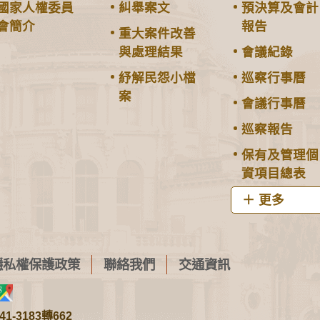
國家人權委員
糾舉案文
預決算及會計
會簡介
報告
重大案件改善
與處理結果
會議紀錄
紓解民怨小檔
巡察行事曆
案
會議行事曆
巡察報告
保有及管理個
資項目總表
更多
隱私權保護政策
聯絡我們
交通資訊
1-3183轉662