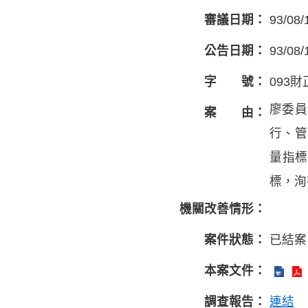
審議日期：
93/08/
公告日期：
93/08/
字 號：
093財
廖委員
案 由：
行、管
量指
標，洵
機關改善情形：
案件狀態：
已結案
本案文件：
調查報告：
連結