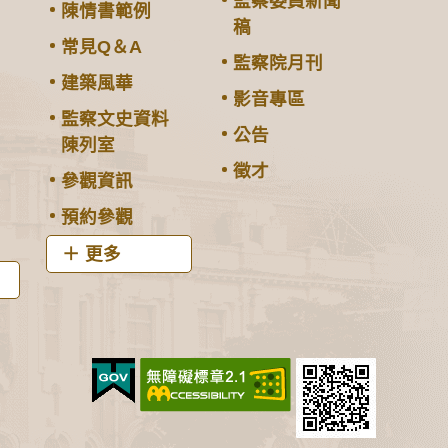
監察委員新聞
陳情書範例
稿
常見Q＆A
監察院月刊
建築風華
影音專區
監察文史資料
公告
陳列室
徵才
參觀資訊
預約參觀
更多