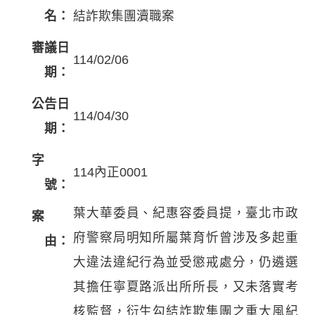
名：
結詐欺集團瀆職案
審議日
114/02/06
期：
公告日
114/04/30
期：
字
114內正0001
號：
葉大華委員、紀惠容委員提，臺北市政
案
府警察局明知所屬葉育忻曾涉及多起重
由：
大違法違紀行為並受懲戒處分，仍遴選
其擔任寧夏路派出所所長，又未落實考
核監督，衍生勾結詐欺集團之重大風紀