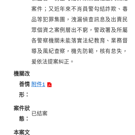
案件；又近年來不肖員警勾結詐欺、毒
品等犯罪集團，洩漏偵查訊息及出賣民
眾個資之案例層出不窮，警政署及所屬
各警察機關未能落實法紀教育、業務督
導及風紀查察，機先防範，核有怠失，
爰依法提案糾正。
機關改
善情
附件1
形：
案件狀
已結案
態：
本案文