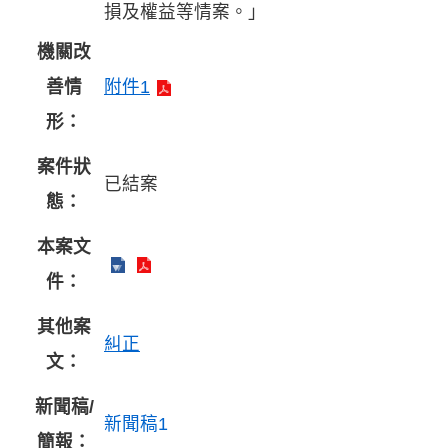
損及權益等情案。」
機關改
善情
附件1
形：
案件狀
已結案
態：
本案文
件：
其他案
糾正
文：
新聞稿/
新聞稿1
簡報：