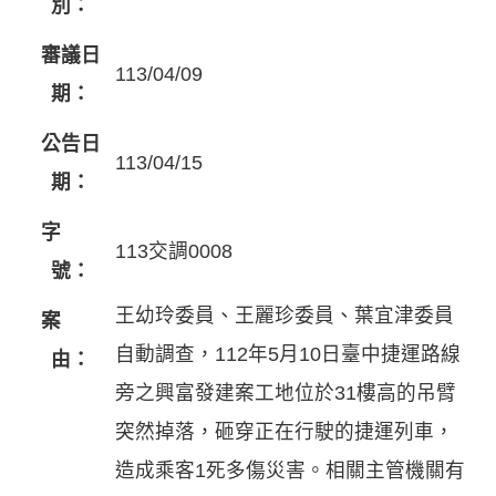
別：
審議日
113/04/09
期：
公告日
113/04/15
期：
字
113交調0008
號：
王幼玲委員、王麗珍委員、葉宜津委員
案
自動調查，112年5月10日臺中捷運路線
由：
旁之興富發建案工地位於31樓高的吊臂
突然掉落，砸穿正在行駛的捷運列車，
造成乘客1死多傷災害。相關主管機關有