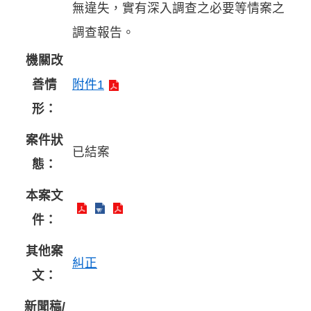
無違失，實有深入調查之必要等情案之
調查報告。
機關改
善情
附件1
形：
案件狀
已結案
態：
本案文
件：
其他案
糾正
文：
新聞稿/