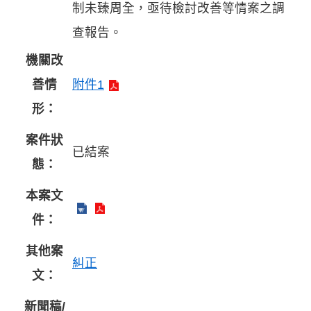
制未臻周全，亟待檢討改善等情案之調
查報告。
機關改
善情
附件1
形：
案件狀
已結案
態：
本案文
件：
其他案
糾正
文：
新聞稿/