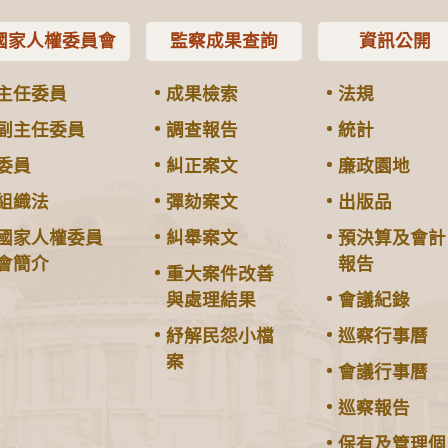
國家人權委員會
監察成果查詢
資訊公開
主任委員
成果檢索
法規
副主任委員
調查報告
統計
委員
糾正案文
廉政園地
組織法
彈劾案文
出版品
國家人權委員
糾舉案文
預決算及會計
會簡介
報告
重大案件改善
與處理結果
會議紀錄
紓解民怨小檔
巡察行事曆
案
會議行事曆
巡察報告
保有及管理個