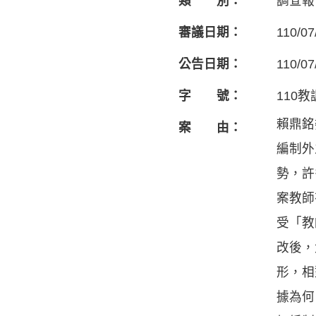
類 別：
調查報
審議日期：
110/07
公告日期：
110/07
字 號：
110教
賴鼎銘
案 由：
編制外
勢，許
案教師
受「教
改後，
形，相
據為何