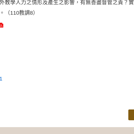
外教學人力之情形及產生之影響，有無善盡督管之責？實
。（110教調8）
1