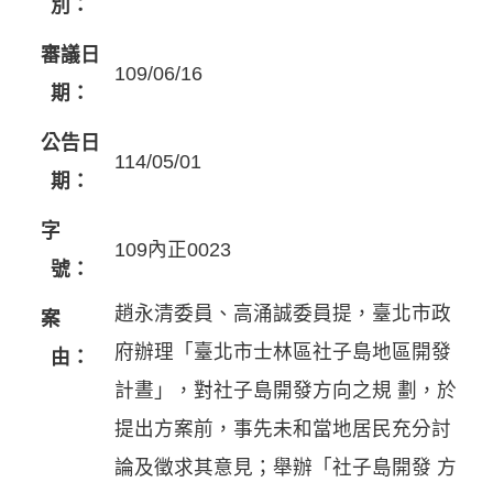
別：
審議日
109/06/16
期：
公告日
114/05/01
期：
字
109內正0023
號：
趙永清委員、高涌誠委員提，臺北市政
案
府辦理「臺北市士林區社子島地區開發
由：
計晝」，對社子島開發方向之規 劃，於
提出方案前，事先未和當地居民充分討
論及徵求其意見；舉辦「社子島開發 方