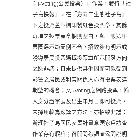
向i-Voting(公民投票）」作業，發行「社
子島快報」，在「方向二生態社子島」
下之投票蓋章欄印製紅色投票章，其餘
選項之投票蓋章欄則空白，與一般選舉
票圈選示範圖例不合，招致涉有明示或
誘導居民投票選擇投票章所示開發方向
之嫌非議；且未提供其他因而可能受到
影響之居民或利害關係人亦有投票表達
期望的機會；又i-Voting之網路投票，輸
入身分證字號及出生年月日即可投票，
未採用較為嚴謹之方法，亦招致非議；
辦理社子島居民安置計晝意願家戶訪查
作業存有瑕疵；召開問卷調查公開說明