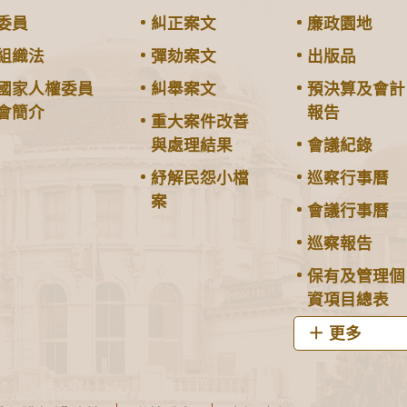
委員
糾正案文
廉政園地
組織法
彈劾案文
出版品
國家人權委員
糾舉案文
預決算及會計
會簡介
報告
重大案件改善
與處理結果
會議紀錄
紓解民怨小檔
巡察行事曆
案
會議行事曆
巡察報告
保有及管理個
資項目總表
更多