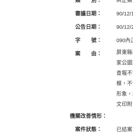
類 別：
糾正案
審議日期：
90/12/
公告日期：
90/12/
字 號：
090內
屏東縣
案 由：
家公園
查報不
模，不
形象，
文印附 
機關改善情形：
案件狀態：
已結案