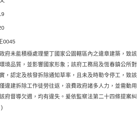
文
19
20
正0045
政府未能積極處理墾丁國家公園轄區內之違章建築，致該
環境品質，並影響國家形象；該府工務局及恆春鎮公所對
實，認定及核發拆除通知草率，且未及時勒令停工，致該
僅違建拆除工作徒勞往返，浪費政府諸多人力，並需動用
該府督導欠週，均有違失。爰依監察法第二十四條提案糾
)